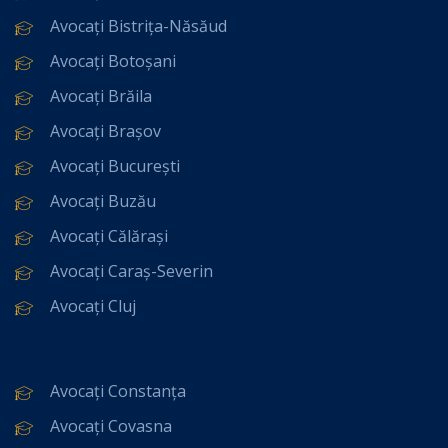
Avocați Bistrița-Năsăud
Avocați Botoșani
Avocați Brăila
Avocați Brașov
Avocați București
Avocați Buzău
Avocați Călărași
Avocați Caraș-Severin
Avocați Cluj
Avocați Constanța
Avocați Covasna