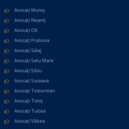
Avocați Mureș
Avocați Neamț
Avocați Olt
Avocați Prahova
Avocați Sălaj
Avocați Satu Mare
Avocați Sibiu
Avocați Suceava
Avocați Teleorman
Avocați Timiș
Avocați Tulcea
Avocați Vâlcea