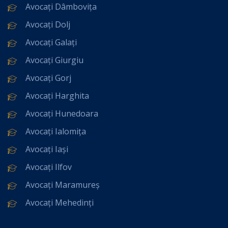
Avocați Dâmbovița
Avocați Dolj
Avocați Galați
Avocați Giurgiu
Avocați Gorj
Avocați Harghita
Avocați Hunedoara
Avocați Ialomița
Avocați Iași
Avocați Ilfov
Avocați Maramureș
Avocați Mehedinți