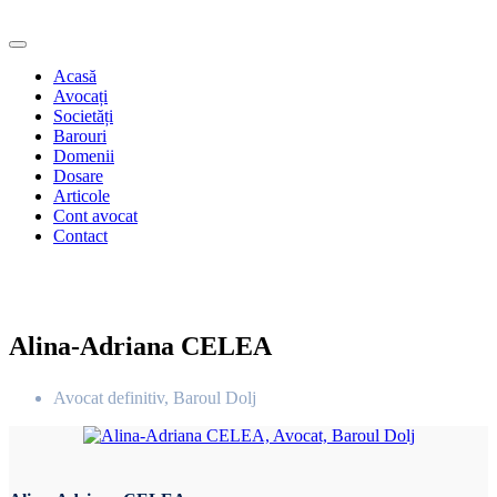
Acasă
Avocați
Societăți
Barouri
Domenii
Dosare
Articole
Cont avocat
Contact
Alina-Adriana CELEA
Avocat definitiv, Baroul Dolj