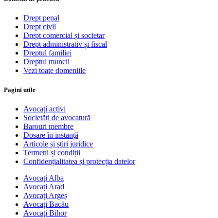
Drept penal
Drept civil
Drept comercial și societar
Drept administrativ și fiscal
Dreptul familiei
Dreptul muncii
Vezi toate domeniile
Pagini utile
Avocați activi
Societăți de avocatură
Barouri membre
Dosare în instanță
Articole și știri juridice
Termeni și condiții
Confidențialitatea și protecția datelor
Avocați Alba
Avocați Arad
Avocați Argeș
Avocați Bacău
Avocați Bihor