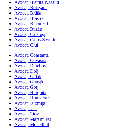
Avocați Bistrița-Năsăud
Avocați Botoșani
Avocați Brăila
Avocați Brașov
Avocați București
Avocați Buzău
Avocați Călărași
Avocați Caraș-Severin
Avocați Cluj
Avocați Constanța
Avocați Covasna
Avocați Dâmbovița
Avocați Dolj
Avocați Galați
Avocați Giurgiu
Avocați Gorj
Avocați Harghita
Avocați Hunedoara
Avocați Ialomița
Avocați Iași
Avocați Ilfov
Avocați Maramureș
Avocați Mehedinți