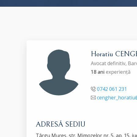
Horatiu CEN
Avocat definitiv, B
18 ani
experiență
0742 061 231
cengher_horati
ADRESĂ SEDIU
Târgu Mureş, str. Mimozelor nr. 5, ap. 15, j