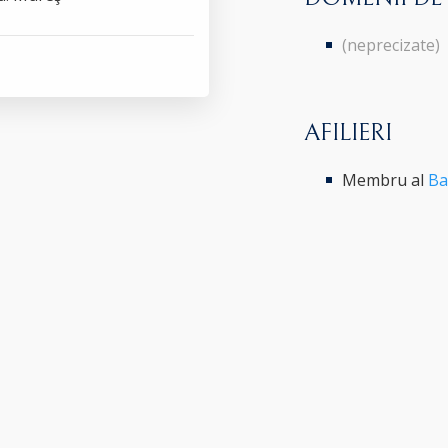
(neprecizate)
AFILIERI
Membru al
Ba