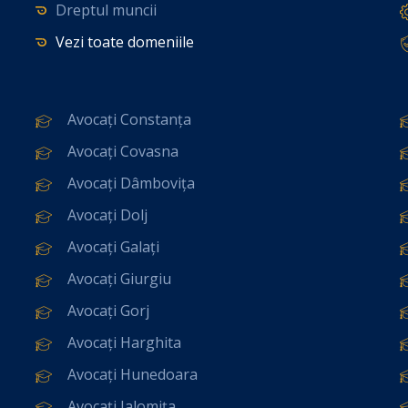
Dreptul muncii
Vezi toate domeniile
Avocați Constanța
Avocați Covasna
Avocați Dâmbovița
Avocați Dolj
Avocați Galați
Avocați Giurgiu
Avocați Gorj
Avocați Harghita
Avocați Hunedoara
Avocați Ialomița