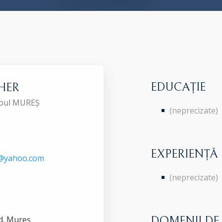
EDUCAȚIE
GHER
aroul MUREȘ
(neprecizate)
EXPERIENȚĂ
u@yahoo.com
(neprecizate)
ud. Mureş
DOMENII DE