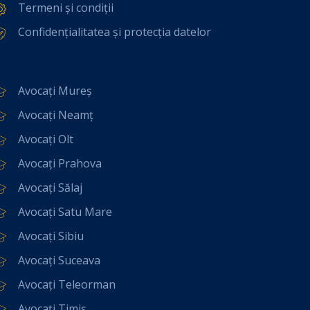
Termeni și condiții
Confidențialitatea și protecția datelor
Avocați Mureș
Avocați Neamț
Avocați Olt
Avocați Prahova
Avocați Sălaj
Avocați Satu Mare
Avocați Sibiu
Avocați Suceava
Avocați Teleorman
Avocați Timiș