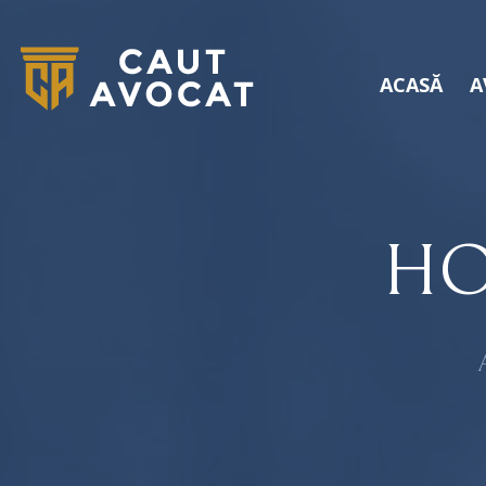
ACASĂ
A
HO