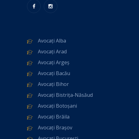
Avocați Alba
Avocați Arad
Avocați Argeș
Avocați Bacău
Avocați Bihor
Avocați Bistrița-Năsăud
Avocați Botoșani
Avocați Brăila
Avocați Brașov
Avocați București