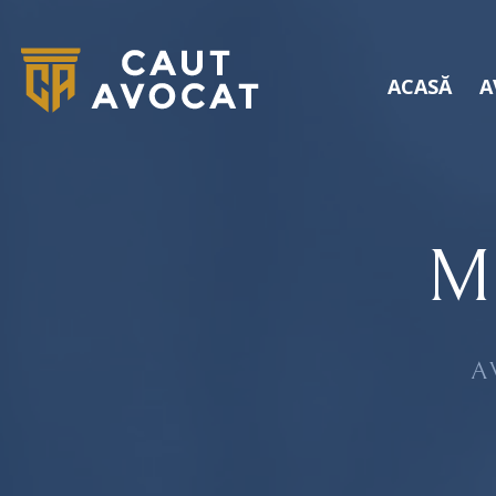
ACASĂ
A
M
A