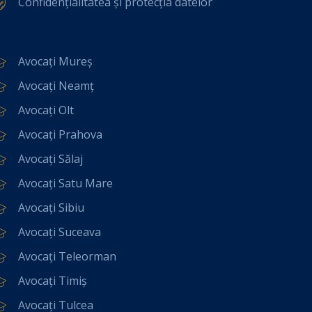
Confidențialitatea și protecția datelor
Avocați Mureș
Avocați Neamț
Avocați Olt
Avocați Prahova
Avocați Sălaj
Avocați Satu Mare
Avocați Sibiu
Avocați Suceava
Avocați Teleorman
Avocați Timiș
Avocați Tulcea