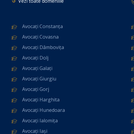
Vezi toate domeniile
Avocați Constanța
Avocați Covasna
Avocați Dâmbovița
Avocați Dolj
Avocați Galați
Avocați Giurgiu
Avocați Gorj
Avocați Harghita
Avocați Hunedoara
Avocați Ialomița
Avocați Iași