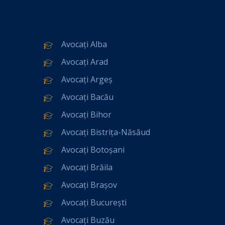
Avocați Alba
Avocați Arad
Avocați Argeș
Avocați Bacău
Avocați Bihor
Avocați Bistrița-Năsăud
Avocați Botoșani
Avocați Brăila
Avocați Brașov
Avocați București
Avocați Buzău