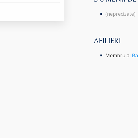
(neprecizate)
AFILIERI
Membru al
Ba