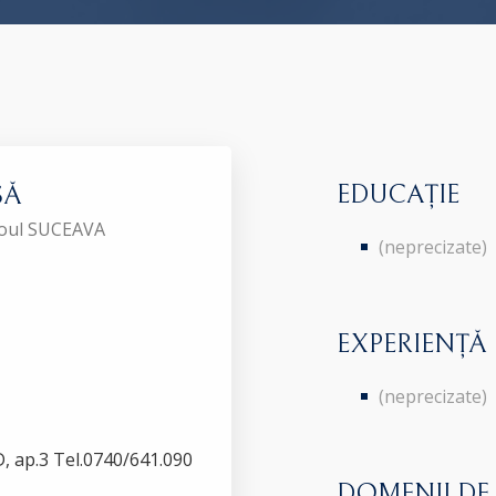
EDUCAȚIE
SĂ
aroul SUCEAVA
(neprecizate)
EXPERIENȚĂ
(neprecizate)
.D, ap.3 Tel.0740/641.090
DOMENII DE