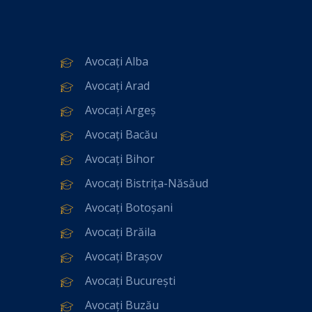
Avocați Alba
Avocați Arad
Avocați Argeș
Avocați Bacău
Avocați Bihor
Avocați Bistrița-Năsăud
Avocați Botoșani
Avocați Brăila
Avocați Brașov
Avocați București
Avocați Buzău