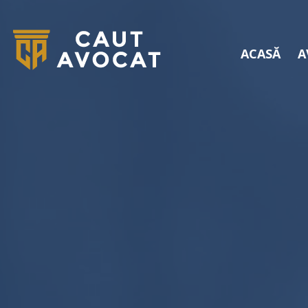
ACASĂ
A