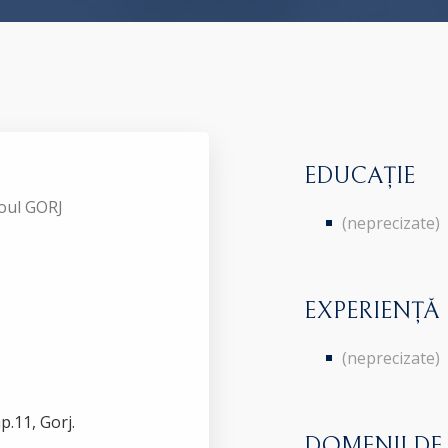
EDUCAȚIE
roul GORJ
(neprecizate)
EXPERIENȚĂ
(neprecizate)
ap.11, Gorj.
DOMENII DE