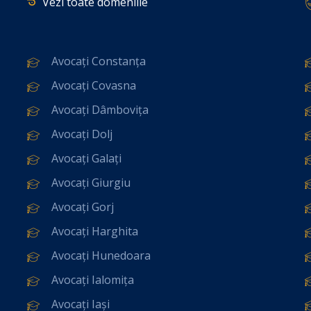
Vezi toate domeniile
Avocați Constanța
Avocați Covasna
Avocați Dâmbovița
Avocați Dolj
Avocați Galați
Avocați Giurgiu
Avocați Gorj
Avocați Harghita
Avocați Hunedoara
Avocați Ialomița
Avocați Iași