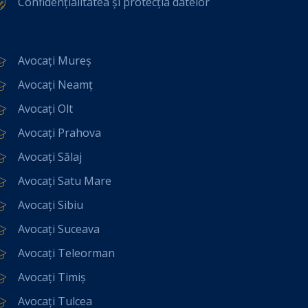
Confidențialitatea și protecția datelor
Avocați Mureș
Avocați Neamț
Avocați Olt
Avocați Prahova
Avocați Sălaj
Avocați Satu Mare
Avocați Sibiu
Avocați Suceava
Avocați Teleorman
Avocați Timiș
Avocați Tulcea