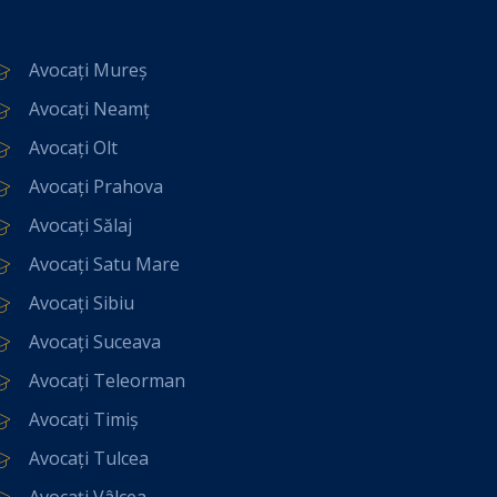
Avocați Mureș
Avocați Neamț
Avocați Olt
Avocați Prahova
Avocați Sălaj
Avocați Satu Mare
Avocați Sibiu
Avocați Suceava
Avocați Teleorman
Avocați Timiș
Avocați Tulcea