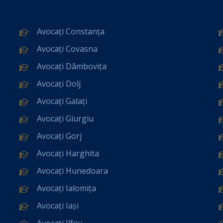
Avocați Constanța
Avocați Covasna
Avocați Dâmbovița
Avocați Dolj
Avocați Galați
Avocați Giurgiu
Avocați Gorj
Avocați Harghita
Avocați Hunedoara
Avocați Ialomița
Avocați Iași