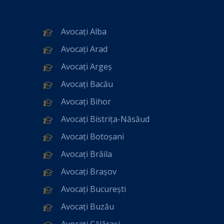
Avocați Alba
Avocați Arad
Avocați Argeș
Avocați Bacău
Avocați Bihor
Avocați Bistrița-Năsăud
Avocați Botoșani
Avocați Brăila
Avocați Brașov
Avocați București
Avocați Buzău