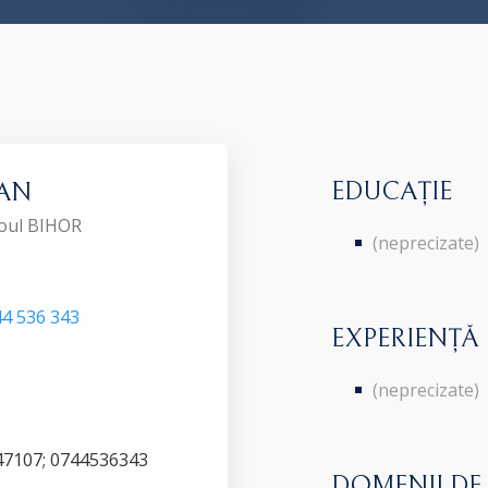
EDUCAȚIE
IAN
roul BIHOR
(neprecizate)
4 536 343
EXPERIENȚĂ
(neprecizate)
/447107; 0744536343
DOMENII DE