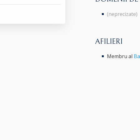
(neprecizate)
AFILIERI
Membru al
Ba