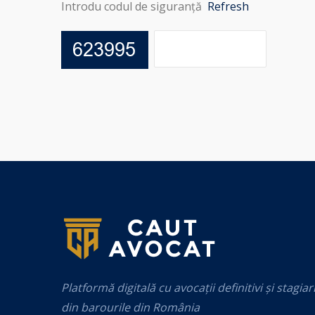
Introdu codul de siguranță
Refresh
Platformă digitală cu avocații definitivi și stagiar
din barourile din România