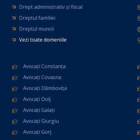
Drept administrativ și fiscal
Dreptul familiei
Dreptul muncii
Vezi toate domeniile
Avocați Constanța
Avocați Covasna
Avocați Dâmbovița
Avocați Dolj
Avocați Galați
Avocați Giurgiu
Avocați Gorj