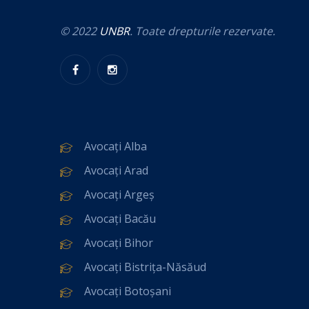
© 2022
UNBR
. Toate drepturile rezervate.
Avocați Alba
Avocați Arad
Avocați Argeș
Avocați Bacău
Avocați Bihor
Avocați Bistrița-Năsăud
Avocați Botoșani