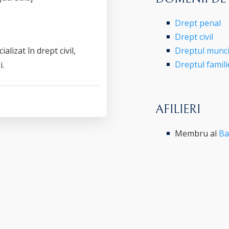
Drept penal
Drept civil
alizat în drept civil,
Dreptul munci
Dreptul famili
i.
AFILIERI
Membru al
Ba