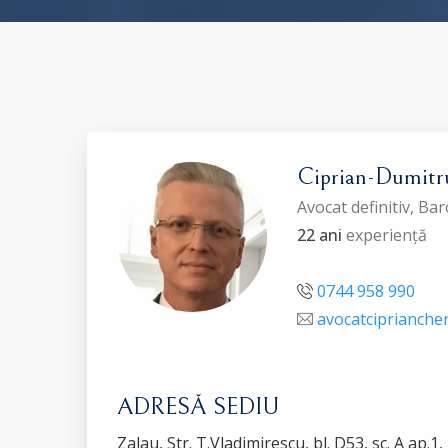
Ciprian-Dumi
Avocat definitiv, Ba
22 ani
experiență
0744 958 990
avocatciprianch
ADRESĂ SEDIU
Zalau, Str. T.Vladimirescu, bl. D53, sc. A ap.1, 