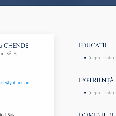
EDUCAȚIE
tru CHENDE
roul SĂLAJ
(neprecizate)
EXPERIENȚĂ
ende@yahoo.com
(neprecizate)
jud. Salaj
DOMENII DE