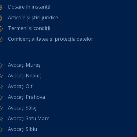
Dosare în instanță
Articole și știri juridice
Termeni și condiții
Confidențialitatea și protecția datelor
Avocați Mureș
Avocați Neamț
Avocați Olt
Avocați Prahova
Avocați Sălaj
Avocați Satu Mare
Avocați Sibiu