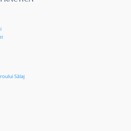
i
ei
roului Sălaj