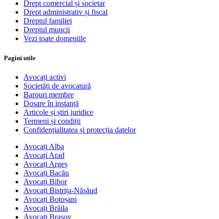
Drept comercial și societar
Drept administrativ și fiscal
Dreptul familiei
Dreptul muncii
Vezi toate domeniile
Pagini utile
Avocați activi
Societăți de avocatură
Barouri membre
Dosare în instanță
Articole și știri juridice
Termeni și condiții
Confidențialitatea și protecția datelor
Avocați Alba
Avocați Arad
Avocați Argeș
Avocați Bacău
Avocați Bihor
Avocați Bistrița-Năsăud
Avocați Botoșani
Avocați Brăila
Avocați Brașov