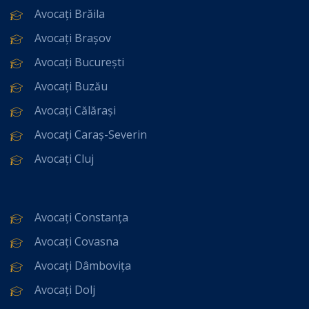
Avocați Brăila
Avocați Brașov
Avocați București
Avocați Buzău
Avocați Călărași
Avocați Caraș-Severin
Avocați Cluj
Avocați Constanța
Avocați Covasna
Avocați Dâmbovița
Avocați Dolj