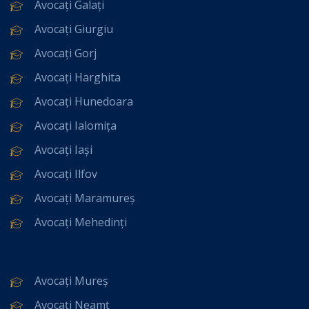
Avocați Galați
Avocați Giurgiu
Avocați Gorj
Avocați Harghita
Avocați Hunedoara
Avocați Ialomița
Avocați Iași
Avocați Ilfov
Avocați Maramureș
Avocați Mehedinți
Avocați Mureș
Avocați Neamț