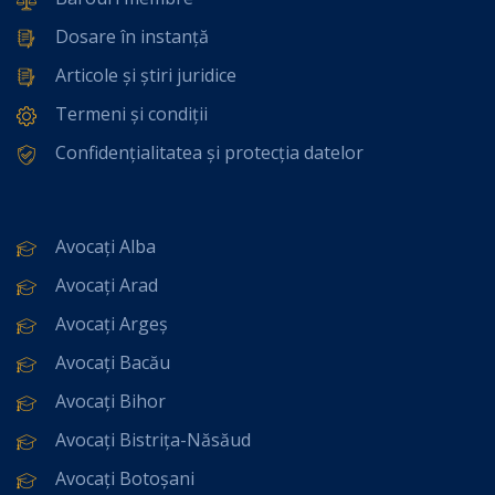
Dosare în instanță
Articole și știri juridice
Termeni și condiții
Confidențialitatea și protecția datelor
Avocați Alba
Avocați Arad
Avocați Argeș
Avocați Bacău
Avocați Bihor
Avocați Bistrița-Năsăud
Avocați Botoșani