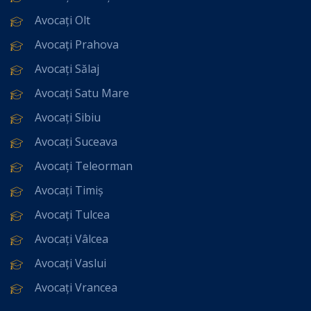
Avocați Olt
Avocați Prahova
Avocați Sălaj
Avocați Satu Mare
Avocați Sibiu
Avocați Suceava
Avocați Teleorman
Avocați Timiș
Avocați Tulcea
Avocați Vâlcea
Avocați Vaslui
Avocați Vrancea