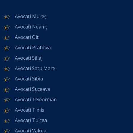
Avocați Mureș
Avocați Neamț
Avocați Olt
Avocați Prahova
Avocați Sălaj
Avocați Satu Mare
Avocați Sibiu
Avocați Suceava
Avocați Teleorman
Avocați Timiș
Avocați Tulcea
Avocați Vâlcea