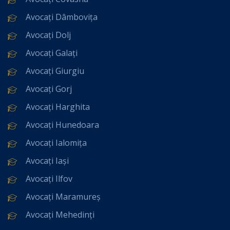
Avocați Dâmbovița
Avocați Dolj
Avocați Galați
Avocați Giurgiu
Avocați Gorj
Avocați Harghita
Avocați Hunedoara
Avocați Ialomița
Avocați Iași
Avocați Ilfov
Avocați Maramureș
Avocați Mehedinți