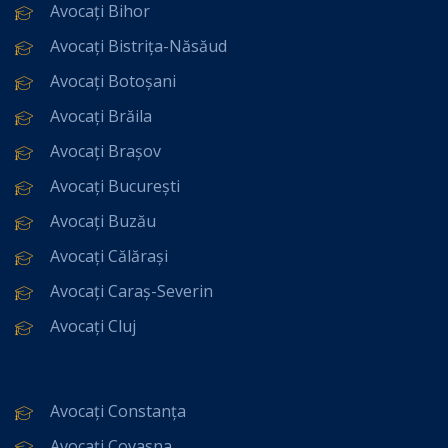
Avocați Bihor
Avocați Bistrița-Năsăud
Avocați Botoșani
Avocați Brăila
Avocați Brașov
Avocați București
Avocați Buzău
Avocați Călărași
Avocați Caraș-Severin
Avocați Cluj
Avocați Constanța
Avocați Covasna