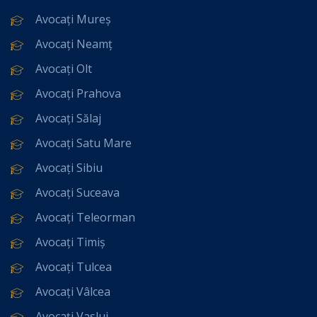
Avocați Mureș
Avocați Neamț
Avocați Olt
Avocați Prahova
Avocați Sălaj
Avocați Satu Mare
Avocați Sibiu
Avocați Suceava
Avocați Teleorman
Avocați Timiș
Avocați Tulcea
Avocați Vâlcea
Avocați Vaslui