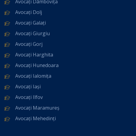
Avocați Dâmbovița
Avocați Dolj
Avocați Galați
Avocați Giurgiu
Avocați Gorj
Avocați Harghita
Avocați Hunedoara
Avocați Ialomița
Avocați Iași
Avocați Ilfov
Avocați Maramureș
Avocați Mehedinți