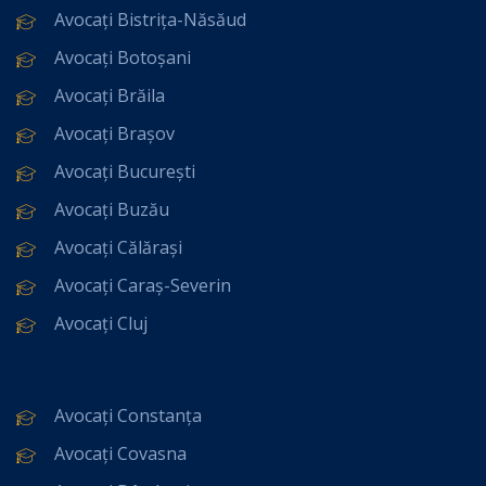
Avocați Bistrița-Năsăud
Avocați Botoșani
Avocați Brăila
Avocați Brașov
Avocați București
Avocați Buzău
Avocați Călărași
Avocați Caraș-Severin
Avocați Cluj
Avocați Constanța
Avocați Covasna