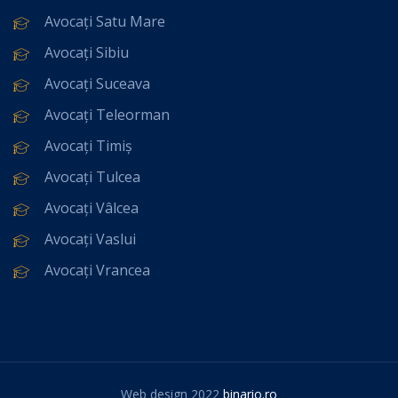
Avocați Satu Mare
Avocați Sibiu
Avocați Suceava
Avocați Teleorman
Avocați Timiș
Avocați Tulcea
Avocați Vâlcea
Avocați Vaslui
Avocați Vrancea
Web design 2022
binario.ro