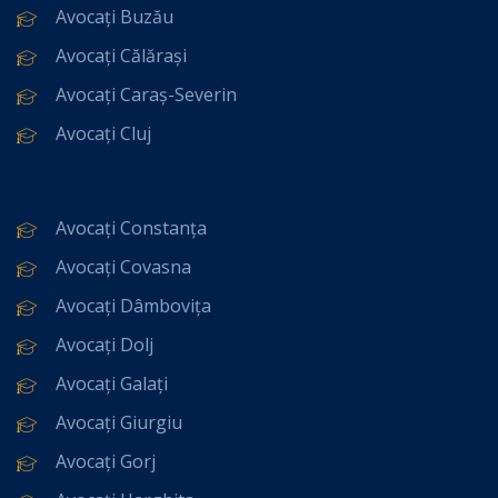
Avocați Buzău
Avocați Călărași
Avocați Caraș-Severin
Avocați Cluj
Avocați Constanța
Avocați Covasna
Avocați Dâmbovița
Avocați Dolj
Avocați Galați
Avocați Giurgiu
Avocați Gorj