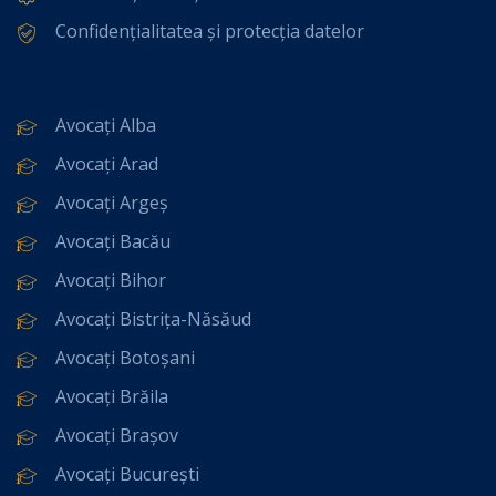
Confidențialitatea și protecția datelor
Avocați Alba
Avocați Arad
Avocați Argeș
Avocați Bacău
Avocați Bihor
Avocați Bistrița-Năsăud
Avocați Botoșani
Avocați Brăila
Avocați Brașov
Avocați București