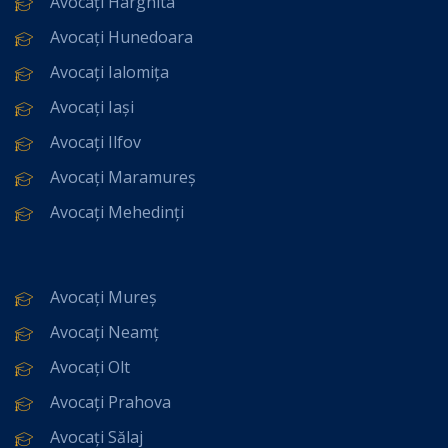
Avocați Harghita
Avocați Hunedoara
Avocați Ialomița
Avocați Iași
Avocați Ilfov
Avocați Maramureș
Avocați Mehedinți
Avocați Mureș
Avocați Neamț
Avocați Olt
Avocați Prahova
Avocați Sălaj