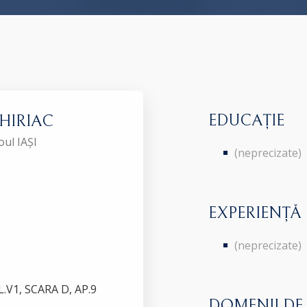
EDUCAȚIE
CHIRIAC
oul IAȘI
(neprecizate)
EXPERIENȚĂ
(neprecizate)
V1, SCARA D, AP.9
DOMENII DE