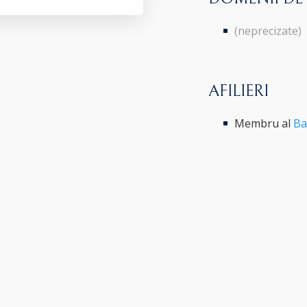
(neprecizate)
AFILIERI
Membru al
Ba