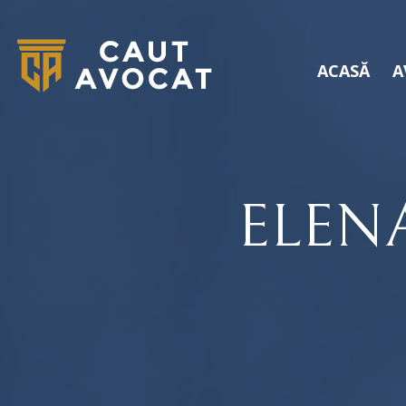
ACASĂ
A
ELEN