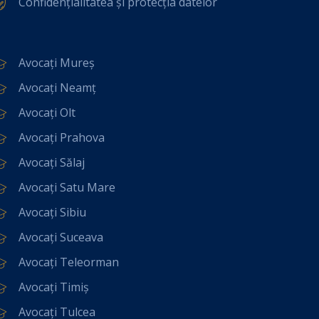
Confidențialitatea și protecția datelor
Avocați Mureș
Avocați Neamț
Avocați Olt
Avocați Prahova
Avocați Sălaj
Avocați Satu Mare
Avocați Sibiu
Avocați Suceava
Avocați Teleorman
Avocați Timiș
Avocați Tulcea