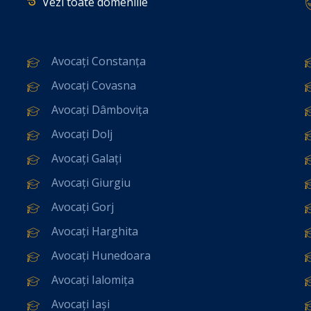
Vezi toate domeniile
Avocați Constanța
Avocați Covasna
Avocați Dâmbovița
Avocați Dolj
Avocați Galați
Avocați Giurgiu
Avocați Gorj
Avocați Harghita
Avocați Hunedoara
Avocați Ialomița
Avocați Iași