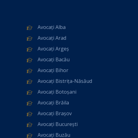
Avocați Alba
Avocați Arad
Avocați Argeș
Avocați Bacău
Avocați Bihor
Avocați Bistrița-Năsăud
Avocați Botoșani
Avocați Brăila
Avocați Brașov
Avocați București
Avocați Buzău