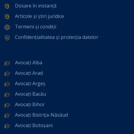
Dosare în instanță
Articole și știri juridice
Termeni și condiții
Confidențialitatea și protecția datelor
Avocați Alba
Avocați Arad
Avocați Argeș
Avocați Bacău
Avocați Bihor
Avocați Bistrița-Năsăud
Avocați Botoșani