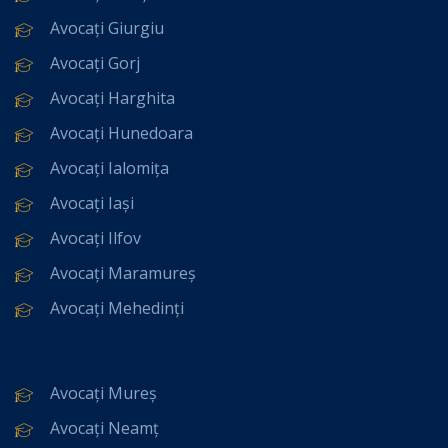
Avocați Giurgiu
Avocați Gorj
Avocați Harghita
Avocați Hunedoara
Avocați Ialomița
Avocați Iași
Avocați Ilfov
Avocați Maramureș
Avocați Mehedinți
Avocați Mureș
Avocați Neamț