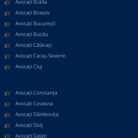
Avocați Brăila
Avocați Brașov
Avocați București
Avocați Buzău
Avocați Călărași
Avocați Caraș-Severin
Avocați Cluj
Avocați Constanța
Avocați Covasna
Avocați Dâmbovița
Avocați Dolj
Avocați Galați