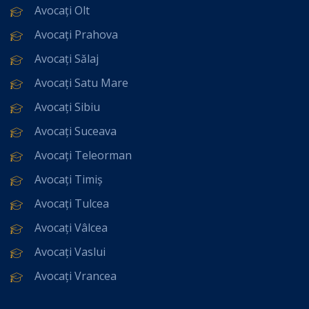
Avocați Olt
Avocați Prahova
Avocați Sălaj
Avocați Satu Mare
Avocați Sibiu
Avocați Suceava
Avocați Teleorman
Avocați Timiș
Avocați Tulcea
Avocați Vâlcea
Avocați Vaslui
Avocați Vrancea