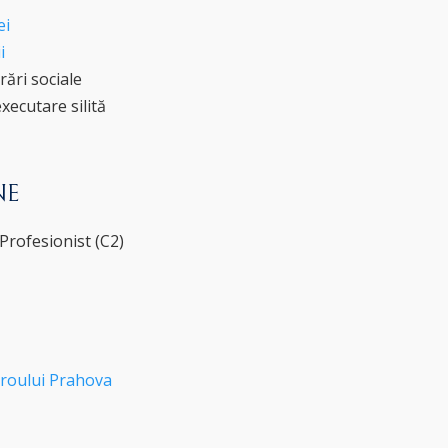
ei
i
rări sociale
xecutare silită
NE
Profesionist (C2)
roului Prahova