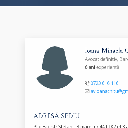
Ioana-Mihaela
Avocat definitiv, B
6 ani
experiență
0723 616 116
avioanachitu@gm
ADRESĂ SEDIU
Ploiesti, str.Stefan cel mare, nr.44,bl.K7,et.