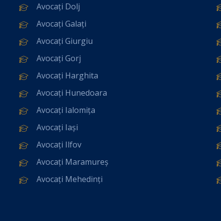
Avocați Dolj
Avocați Galați
Avocați Giurgiu
Avocați Gorj
Avocați Harghita
Avocați Hunedoara
Avocați Ialomița
Avocați Iași
Avocați Ilfov
Avocați Maramureș
Avocați Mehedinți