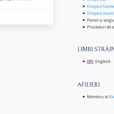
Dreptul famili
Dreptul munci
Pensii și asigu
Proceduri de e
LIMBI STRĂI
Engleză - 
AFILIERI
Membru al
Ba