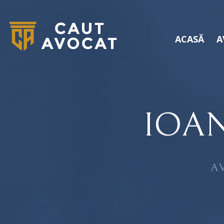
ACASĂ
A
IOA
A