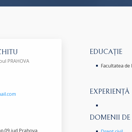
EDUCAȚIE
 CHITU
aroul PRAHOVA
Facultatea de
EXPERIENȚĂ
ail.com
DOMENII DE
3,ap.09,jud Prahova
Drept civil