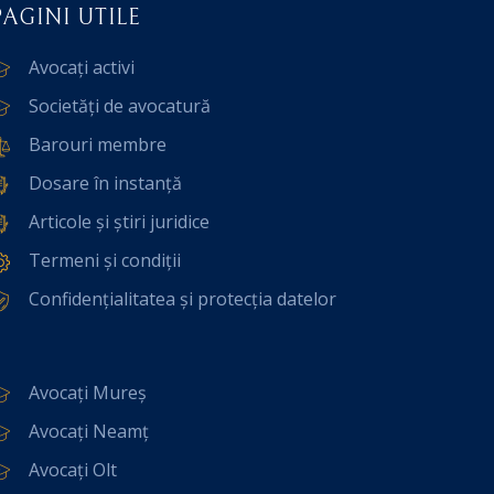
PAGINI UTILE
Avocați activi
Societăți de avocatură
Barouri membre
Dosare în instanță
Articole și știri juridice
Termeni și condiții
Confidențialitatea și protecția datelor
Avocați Mureș
Avocați Neamț
Avocați Olt