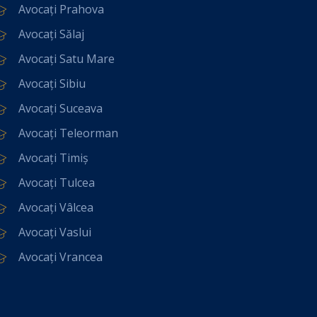
Avocați Prahova
Avocați Sălaj
Avocați Satu Mare
Avocați Sibiu
Avocați Suceava
Avocați Teleorman
Avocați Timiș
Avocați Tulcea
Avocați Vâlcea
Avocați Vaslui
Avocați Vrancea