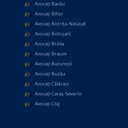
Avocați Bacău
Avocați Bihor
Avocați Bistrița-Năsăud
Avocați Botoșani
Avocați Brăila
Avocați Brașov
Avocați București
Avocați Buzău
Avocați Călărași
Avocați Caraș-Severin
Avocați Cluj