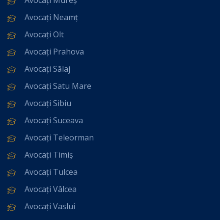
Avocați Neamț
Avocați Olt
Avocați Prahova
Avocați Sălaj
Avocați Satu Mare
Avocați Sibiu
Avocați Suceava
Avocați Teleorman
Avocați Timiș
Avocați Tulcea
Avocați Vâlcea
Avocați Vaslui