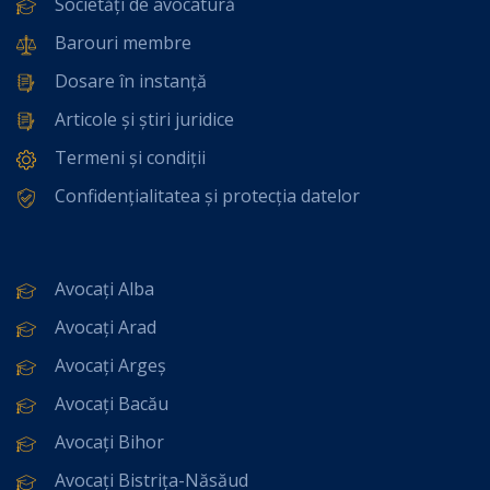
Societăți de avocatură
Barouri membre
Dosare în instanță
Articole și știri juridice
Termeni și condiții
Confidențialitatea și protecția datelor
Avocați Alba
Avocați Arad
Avocați Argeș
Avocați Bacău
Avocați Bihor
Avocați Bistrița-Năsăud