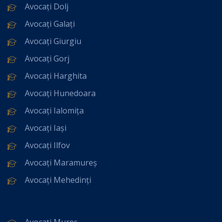
Avocați Dolj
Avocați Galați
Avocați Giurgiu
Avocați Gorj
Avocați Harghita
Avocați Hunedoara
Avocați Ialomița
Avocați Iași
Avocați Ilfov
Avocați Maramureș
Avocați Mehedinți
Avocați Mureș