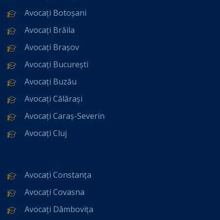
Avocați Botoșani
Avocați Brăila
Avocați Brașov
Avocați București
Avocați Buzău
Avocați Călărași
Avocați Caraș-Severin
Avocați Cluj
Avocați Constanța
Avocați Covasna
Avocați Dâmbovița