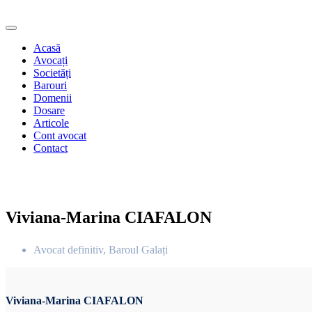
Acasă
Avocați
Societăți
Barouri
Domenii
Dosare
Articole
Cont avocat
Contact
Viviana-Marina CIAFALON
Avocat definitiv, Baroul Galați
Viviana-Marina CIAFALON