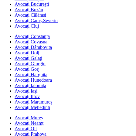
Avocați București
Avocați Buzău
Avocați Călărași
Avocați Caraș-Severin
Avocați Cluj
Avocați Constanța
Avocați Covasna
Avocați Dâmbovița
Avocați Dolj
Avocați Galați
Avocați Giurgiu
Avocați Gorj
Avocați Harghita
Avocați Hunedoara
Avocați Ialomița
Avocați Iași
Avocați Ilfov
Avocați Maramureș
Avocați Mehedinți
Avocați Mureș
Avocați Neamț
Avocați Olt
Avocați Prahova