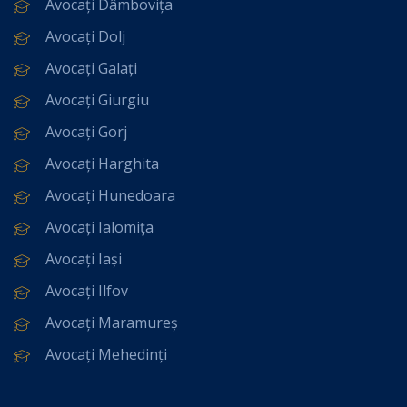
Avocați Dâmbovița
Avocați Dolj
Avocați Galați
Avocați Giurgiu
Avocați Gorj
Avocați Harghita
Avocați Hunedoara
Avocați Ialomița
Avocați Iași
Avocați Ilfov
Avocați Maramureș
Avocați Mehedinți