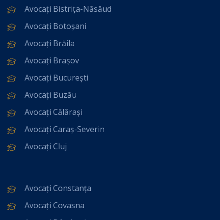
Avocați Bistrița-Năsăud
Avocați Botoșani
Avocați Brăila
Avocați Brașov
Avocați București
Avocați Buzău
Avocați Călărași
Avocați Caraș-Severin
Avocați Cluj
Avocați Constanța
Avocați Covasna