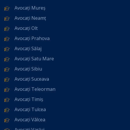
Avocați Mureș
Avocați Neamț
Avocați Olt
Avocați Prahova
Avocați Sălaj
Avocați Satu Mare
Avocați Sibiu
Avocați Suceava
Avocați Teleorman
Avocați Timiș
Avocați Tulcea
Avocați Vâlcea
Avocați Vaslui