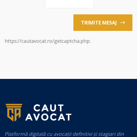
TRIMITE MESAJ
https://cautavocat.ro/getcaptcha.php:
Platformă digitală cu avocații definitivi și stagiari din