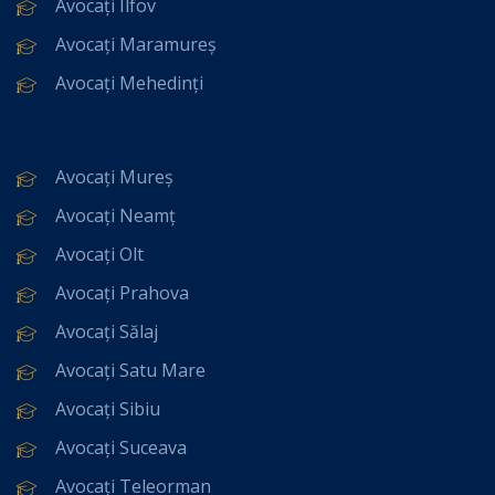
Avocați Ilfov
Avocați Maramureș
Avocați Mehedinți
Avocați Mureș
Avocați Neamț
Avocați Olt
Avocați Prahova
Avocați Sălaj
Avocați Satu Mare
Avocați Sibiu
Avocați Suceava
Avocați Teleorman