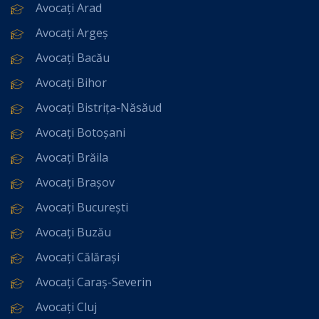
Avocați Arad
Avocați Argeș
Avocați Bacău
Avocați Bihor
Avocați Bistrița-Năsăud
Avocați Botoșani
Avocați Brăila
Avocați Brașov
Avocați București
Avocați Buzău
Avocați Călărași
Avocați Caraș-Severin
Avocați Cluj