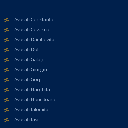
Avocați Constanța
Avocați Covasna
Avocați Dâmbovița
Avocați Dolj
Avocați Galați
Avocați Giurgiu
Avocați Gorj
Avocați Harghita
Avocați Hunedoara
Avocați Ialomița
Avocați Iași