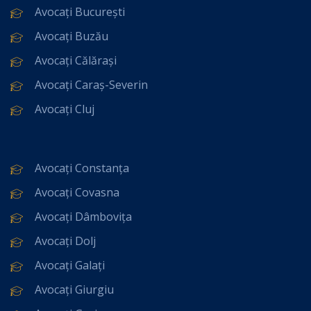
Avocați București
Avocați Buzău
Avocați Călărași
Avocați Caraș-Severin
Avocați Cluj
Avocați Constanța
Avocați Covasna
Avocați Dâmbovița
Avocați Dolj
Avocați Galați
Avocați Giurgiu