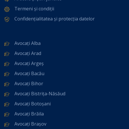
Termeni și condiții
Confidențialitatea și protecția datelor
Avocați Alba
Avocați Arad
Avocați Argeș
Avocați Bacău
Avocați Bihor
Avocați Bistrița-Năsăud
Avocați Botoșani
Avocați Brăila
Avocați Brașov