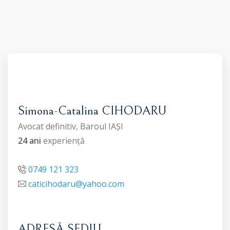
Simona-Catalina CIHODARU
Avocat definitiv, Baroul IAȘI
24 ani
experiență
0749 121 323
caticihodaru@yahoo.com
ADRESĂ SEDIU