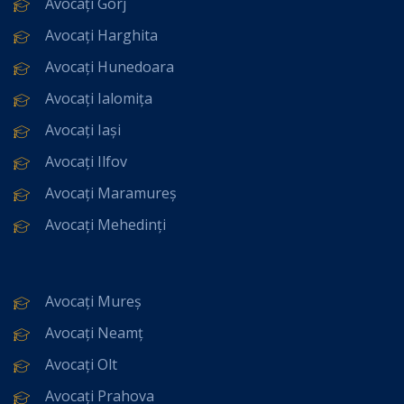
Avocați Gorj
Avocați Harghita
Avocați Hunedoara
Avocați Ialomița
Avocați Iași
Avocați Ilfov
Avocați Maramureș
Avocați Mehedinți
Avocați Mureș
Avocați Neamț
Avocați Olt
Avocați Prahova