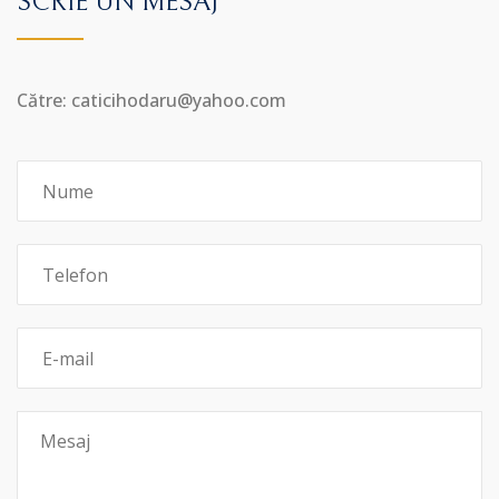
SCRIE UN MESAJ
Către: caticihodaru@yahoo.com