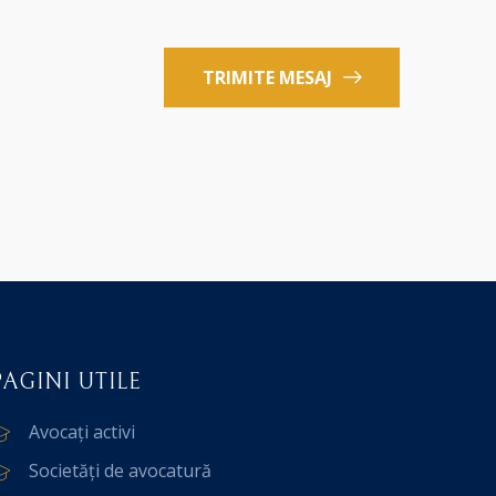
TRIMITE MESAJ
PAGINI UTILE
Avocați activi
Societăți de avocatură