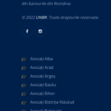
din barourile din România
© 2022
UNBR
. Toate drepturile rezervate.
Avocați Alba
Avocați Arad
Avocați Argeș
Avocați Bacău
Avocați Bihor
Avocați Bistrița-Năsăud
Avocați Botoșani