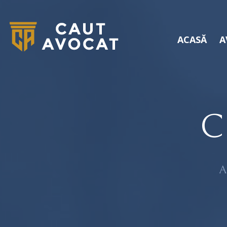
ACASĂ
A
C
A