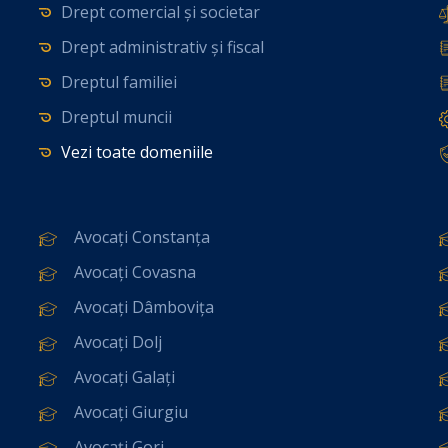
Drept comercial și societar
Drept administrativ și fiscal
Dreptul familiei
Dreptul muncii
Vezi toate domeniile
Avocați Constanța
Avocați Covasna
Avocați Dâmbovița
Avocați Dolj
Avocați Galați
Avocați Giurgiu
Avocați Gorj