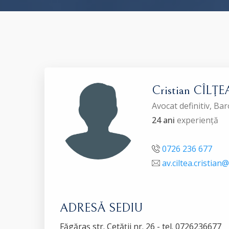
Cristian CÎLŢE
Avocat definitiv, B
24 ani
experiență
0726 236 677
av.ciltea.cristia
ADRESĂ SEDIU
Făgăraş str. Cetăţii nr. 26 - tel. 0726236677