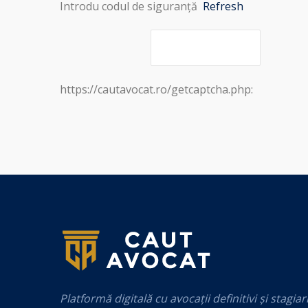
Introdu codul de siguranță
Refresh
https://cautavocat.ro/getcaptcha.php:
Platformă digitală cu avocații definitivi și stagiar