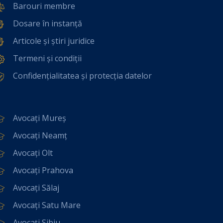
Barouri membre
Dosare în instanță
Articole și știri juridice
Termeni și condiții
Confidențialitatea și protecția datelor
Avocați Mureș
Avocați Neamț
Avocați Olt
Avocați Prahova
Avocați Sălaj
Avocați Satu Mare
Avocați Sibiu