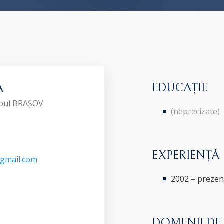
EDUCAȚIE
A
aroul BRAȘOV
(neprecizate)
EXPERIENȚĂ
n@gmail.com
2002 – prezen
DOMENII DE