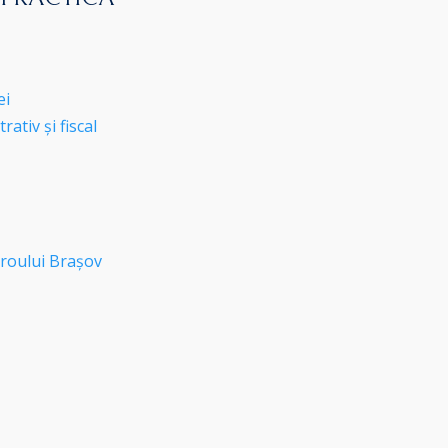
ei
ativ și fiscal
roului Brașov