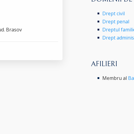
Drept civil
Drept penal
 jud. Brasov
Dreptul famili
Drept administr
AFILIERI
Membru al
Ba