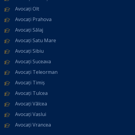
Avocați Olt
Avocați Prahova
Avocați Sălaj
Avocați Satu Mare
Avocați Sibiu
Avocați Suceava
Avocați Teleorman
Avocați Timiș
Avocați Tulcea
Avocați Vâlcea
Avocați Vaslui
Avocați Vrancea