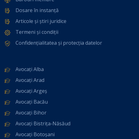
Dosare în instanță
Articole și știri juridice
Termeni și condiții
Confidențialitatea și protecția datelor
Avocați Alba
Avocați Arad
Avocați Argeș
Avocați Bacău
Avocați Bihor
Avocați Bistrița-Năsăud
Avocați Botoșani