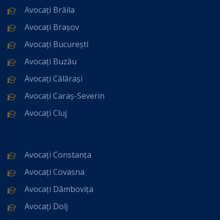
Avocați Brăila
Avocați Brașov
Avocați București
Avocați Buzău
Avocați Călărași
Avocați Caraș-Severin
Avocați Cluj
Avocați Constanța
Avocați Covasna
Avocați Dâmbovița
Avocați Dolj