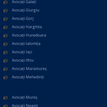
Avocați Galați
Avocați Giurgiu
Avocați Gorj
Avocați Harghita
Avocați Hunedoara
Avocați Ialomița
Avocați Iași
Avocați Ilfov
Avocați Maramureș
Avocați Mehedinți
Avocați Mureș
Avocați Neamț