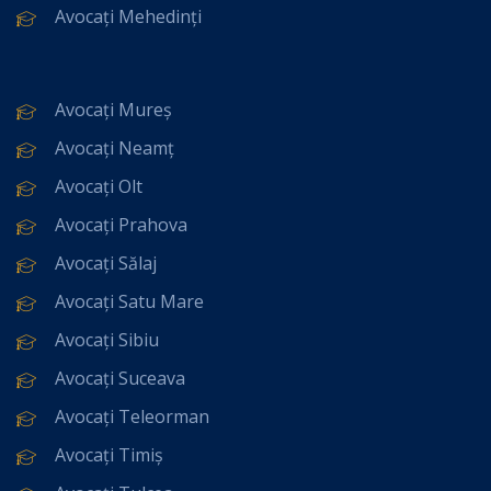
Avocați Mehedinți
Avocați Mureș
Avocați Neamț
Avocați Olt
Avocați Prahova
Avocați Sălaj
Avocați Satu Mare
Avocați Sibiu
Avocați Suceava
Avocați Teleorman
Avocați Timiș