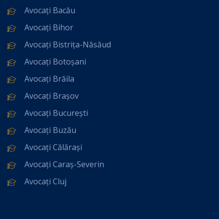
Avocați Bacău
Avocați Bihor
Avocați Bistrița-Năsăud
Avocați Botoșani
Avocați Brăila
Avocați Brașov
Avocați București
Avocați Buzău
Avocați Călărași
Avocați Caraș-Severin
Avocați Cluj