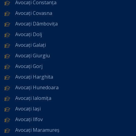
Avocați Constanța
Avocați Covasna
Avocați Dâmbovița
Avocați Dolj
Avocați Galați
Avocați Giurgiu
Avocați Gorj
Avocați Harghita
Avocați Hunedoara
Avocați Ialomița
Avocați Iași
Avocați Ilfov
Avocați Maramureș