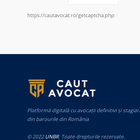
https://cautavocat.ro/getcaptcha.php:
Platformă digitală cu avocații definitivi și stagiar
din barourile din România
© 2022
UNBR
. Toate drepturile rezervate.