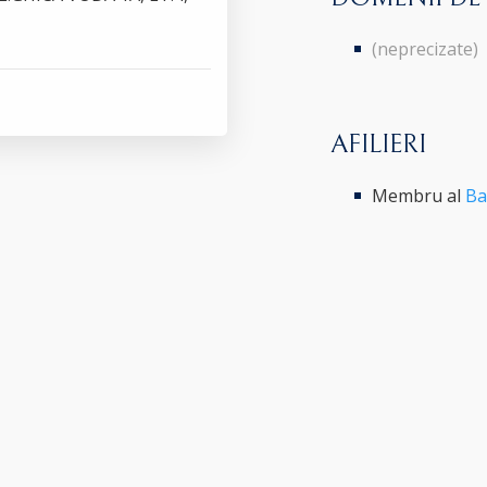
(neprecizate)
AFILIERI
Membru al
Ba