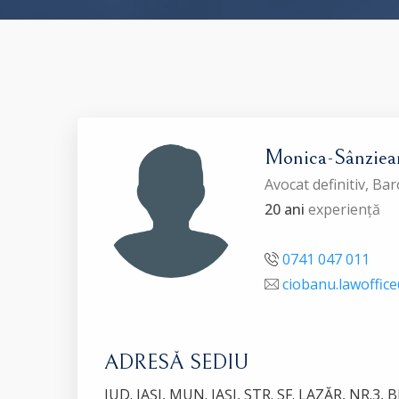
Monica-Sânzi
Avocat definitiv, Bar
20 ani
experiență
0741 047 011
ciobanu.lawoffi
ADRESĂ SEDIU
JUD. IAŞI, MUN. IAŞI, STR. SF. LAZĂR, NR.3, 