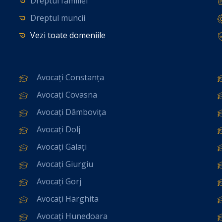
Dreptul familiei
Dreptul muncii
Vezi toate domeniile
Avocați Constanța
Avocați Covasna
Avocați Dâmbovița
Avocați Dolj
Avocați Galați
Avocați Giurgiu
Avocați Gorj
Avocați Harghita
Avocați Hunedoara