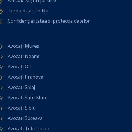
Articole și știri juridice
Termeni și condiții
Confidențialitatea și protecția datelor
Avocați Mureș
Avocați Neamț
Avocați Olt
Avocați Prahova
Avocați Sălaj
Avocați Satu Mare
Avocați Sibiu
Avocați Suceava
Avocați Teleorman