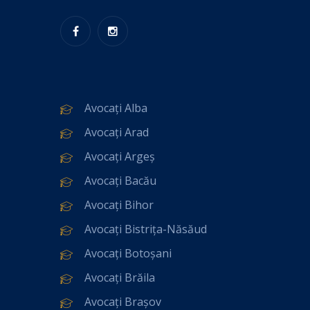
Avocați Alba
Avocați Arad
Avocați Argeș
Avocați Bacău
Avocați Bihor
Avocați Bistrița-Năsăud
Avocați Botoșani
Avocați Brăila
Avocați Brașov