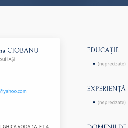
EDUCAȚIE
eana CIOBANU
oul IAȘI
(neprecizate)
EXPERIENȚĂ
ce@yahoo.com
(neprecizate)
BL.GHICA VODA 1A, ET.4,
DOMENII DE