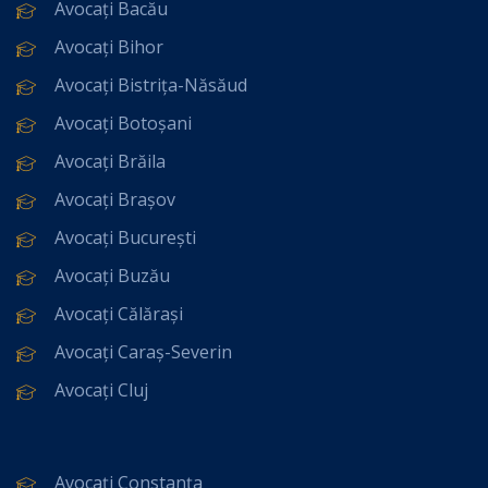
Avocați Bacău
Avocați Bihor
Avocați Bistrița-Năsăud
Avocați Botoșani
Avocați Brăila
Avocați Brașov
Avocați București
Avocați Buzău
Avocați Călărași
Avocați Caraș-Severin
Avocați Cluj
Avocați Constanța