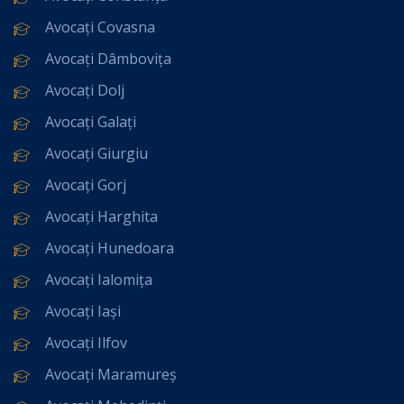
Avocați Covasna
Avocați Dâmbovița
Avocați Dolj
Avocați Galați
Avocați Giurgiu
Avocați Gorj
Avocați Harghita
Avocați Hunedoara
Avocați Ialomița
Avocați Iași
Avocați Ilfov
Avocați Maramureș