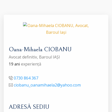
Oana-Mihaela CIOBANU
Avocat definitiv, Baroul IAȘI
19 ani
experiență
0730 864 367
ciobanu_oanamihaela2@yahoo.com
ADRESĂ SEDIU