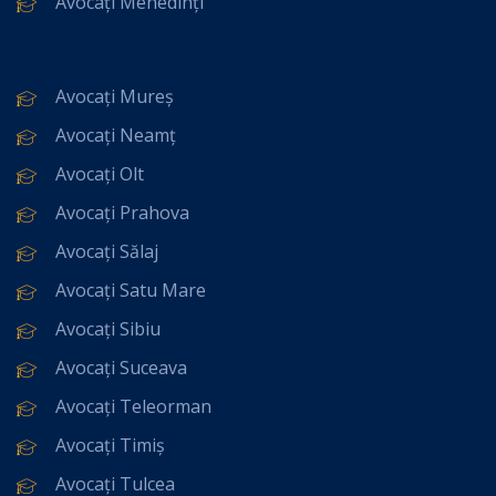
Avocați Mehedinți
Avocați Mureș
Avocați Neamț
Avocați Olt
Avocați Prahova
Avocați Sălaj
Avocați Satu Mare
Avocați Sibiu
Avocați Suceava
Avocați Teleorman
Avocați Timiș
Avocați Tulcea