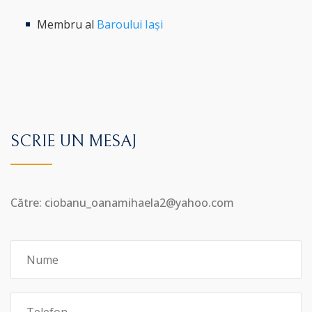
Membru al
Baroului Iași
SCRIE UN MESAJ
Către: ciobanu_oanamihaela2@yahoo.com