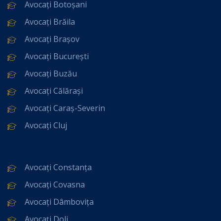
Avocați Botoșani
Avocați Brăila
Avocați Brașov
Avocați București
Avocați Buzău
Avocați Călărași
Avocați Caraș-Severin
Avocați Cluj
Avocați Constanța
Avocați Covasna
Avocați Dâmbovița
Avocați Dolj