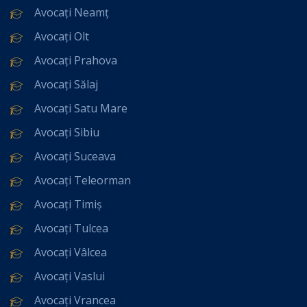
Avocați Neamț
Avocați Olt
Avocați Prahova
Avocați Sălaj
Avocați Satu Mare
Avocați Sibiu
Avocați Suceava
Avocați Teleorman
Avocați Timiș
Avocați Tulcea
Avocați Vâlcea
Avocați Vaslui
Avocați Vrancea