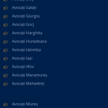
Avocați Galați
Avocați Giurgiu
Avocați Gorj
Avocați Harghita
Avocați Hunedoara
Avocați Ialomița
Avocați Iași
Avocați Ilfov
Avocați Maramureș
Avocați Mehedinți
Avocați Mureș