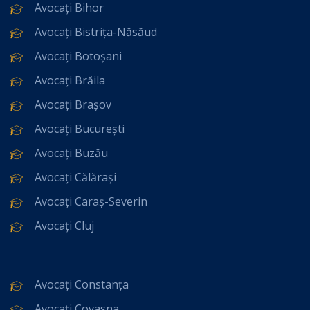
Avocați Bihor
Avocați Bistrița-Năsăud
Avocați Botoșani
Avocați Brăila
Avocați Brașov
Avocați București
Avocați Buzău
Avocați Călărași
Avocați Caraș-Severin
Avocați Cluj
Avocați Constanța
Avocați Covasna