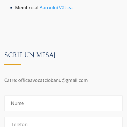
Membru al
Baroului Vâlcea
SCRIE UN MESAJ
Către: officeavocatciobanu@gmail.com