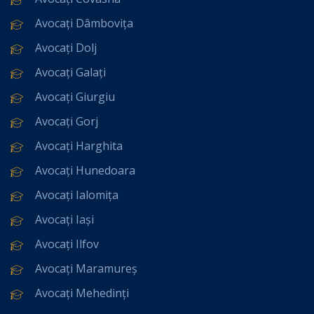
Avocați Dâmbovița
Avocați Dolj
Avocați Galați
Avocați Giurgiu
Avocați Gorj
Avocați Harghita
Avocați Hunedoara
Avocați Ialomița
Avocați Iași
Avocați Ilfov
Avocați Maramureș
Avocați Mehedinți