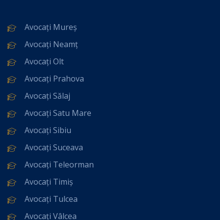
Avocați Mureș
Avocați Neamț
Avocați Olt
Avocați Prahova
Avocați Sălaj
Avocați Satu Mare
Avocați Sibiu
Avocați Suceava
Avocați Teleorman
Avocați Timiș
Avocați Tulcea
Avocați Vâlcea