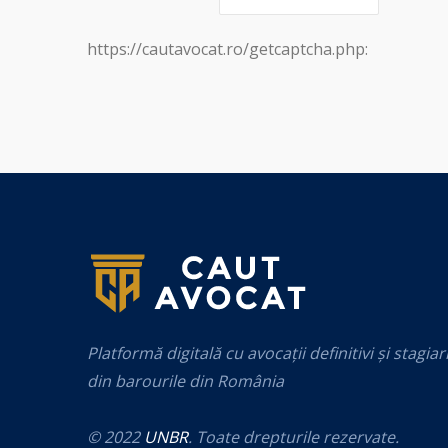
https://cautavocat.ro/getcaptcha.php:
Platformă digitală cu avocații definitivi și stagiar
din barourile din România
© 2022
UNBR
. Toate drepturile rezervate.