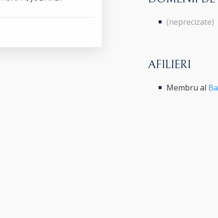
(neprecizate)
AFILIERI
Membru al
Ba