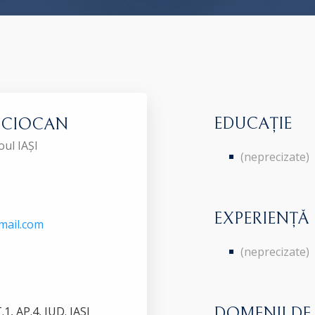
EDUCAȚIE
ca CIOCAN
oul IAȘI
(neprecizate)
EXPERIENȚĂ
mail.com
(neprecizate)
1, AP.4, JUD. IASI
DOMENII DE