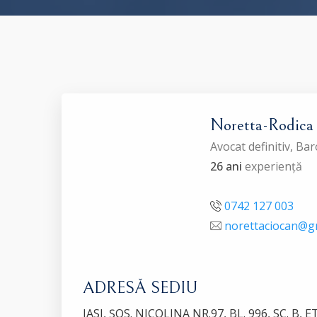
Noretta-Rodi
Avocat definitiv, Bar
26 ani
experiență
0742 127 003
norettaciocan@g
ADRESĂ SEDIU
IASI, ȘOS. NICOLINA NR.97, BL. 996, SC. B, ET.