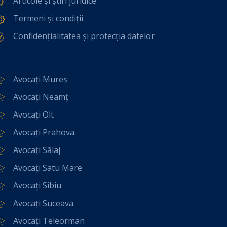
Articole și știri juridice
Termeni și condiții
Confidențialitatea și protecția datelor
Avocați Mureș
Avocați Neamț
Avocați Olt
Avocați Prahova
Avocați Sălaj
Avocați Satu Mare
Avocați Sibiu
Avocați Suceava
Avocați Teleorman