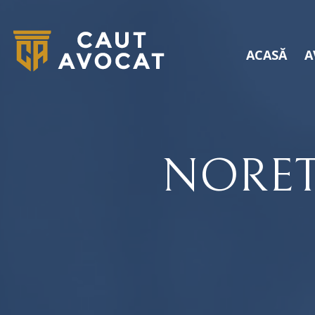
ACASĂ
A
NORET