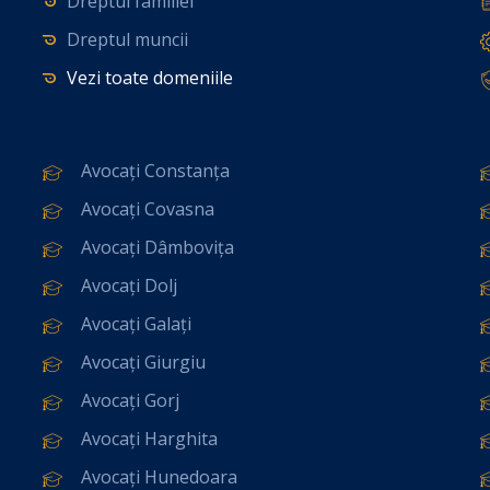
Dreptul familiei
Dreptul muncii
Vezi toate domeniile
Avocați Constanța
Avocați Covasna
Avocați Dâmbovița
Avocați Dolj
Avocați Galați
Avocați Giurgiu
Avocați Gorj
Avocați Harghita
Avocați Hunedoara