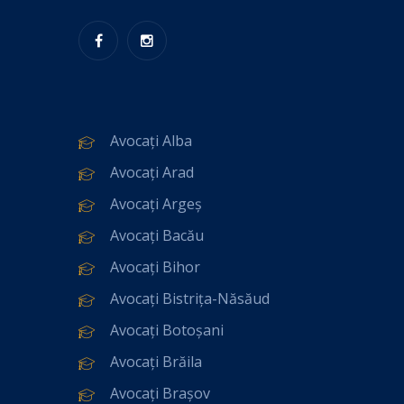
Avocați Alba
Avocați Arad
Avocați Argeș
Avocați Bacău
Avocați Bihor
Avocați Bistrița-Năsăud
Avocați Botoșani
Avocați Brăila
Avocați Brașov