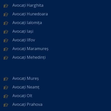
Avocați Harghita
Avocați Hunedoara
Avocați Ialomița
Avocați Iași
Avocați Ilfov
Avocați Maramureș
Avocați Mehedinți
Avocați Mureș
Avocați Neamț
Avocați Olt
Avocați Prahova