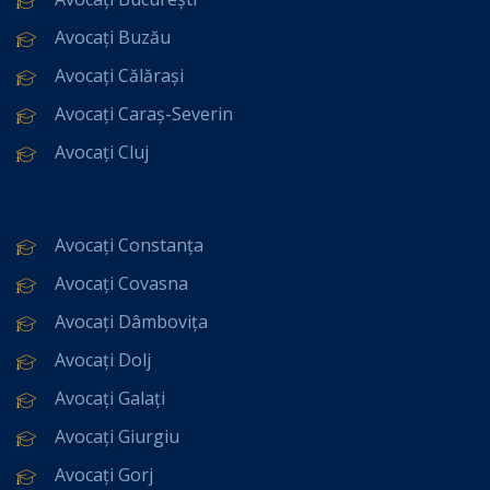
Avocați Buzău
Avocați Călărași
Avocați Caraș-Severin
Avocați Cluj
Avocați Constanța
Avocați Covasna
Avocați Dâmbovița
Avocați Dolj
Avocați Galați
Avocați Giurgiu
Avocați Gorj