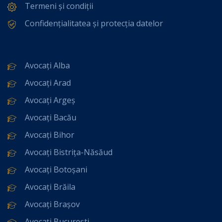
Termeni și condiții
Confidențialitatea și protecția datelor
Avocați Alba
Avocați Arad
Avocați Argeș
Avocați Bacău
Avocați Bihor
Avocați Bistrița-Năsăud
Avocați Botoșani
Avocați Brăila
Avocați Brașov
Avocați București