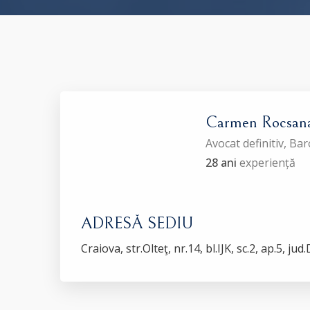
Carmen Rocsa
Avocat definitiv, Ba
28 ani
experiență
ADRESĂ SEDIU
Craiova, str.Olteţ, nr.14, bl.IJK, sc.2, ap.5, jud.D