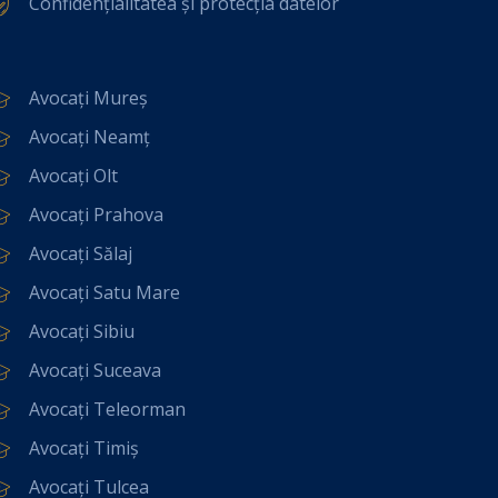
Confidențialitatea și protecția datelor
Avocați Mureș
Avocați Neamț
Avocați Olt
Avocați Prahova
Avocați Sălaj
Avocați Satu Mare
Avocați Sibiu
Avocați Suceava
Avocați Teleorman
Avocați Timiș
Avocați Tulcea