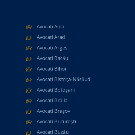
Avocați Alba
Avocați Arad
Avocați Argeș
Avocați Bacău
Avocați Bihor
Avocați Bistrița-Năsăud
Avocați Botoșani
Avocați Brăila
Avocați Brașov
Avocați București
Avocați Buzău