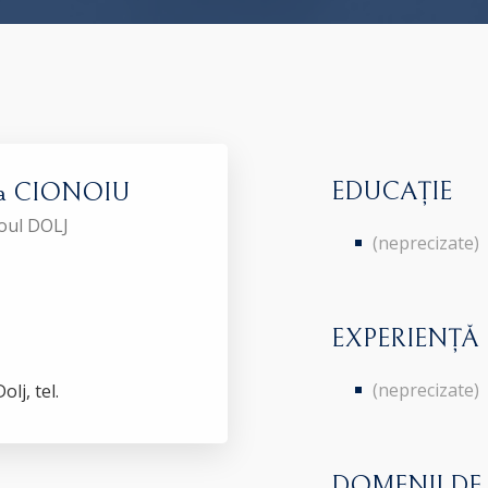
EDUCAȚIE
na CIONOIU
roul DOLJ
(neprecizate)
EXPERIENȚĂ
(neprecizate)
olj, tel.
DOMENII DE