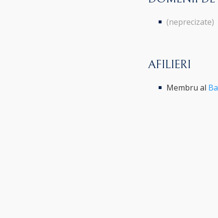
(neprecizate)
AFILIERI
Membru al
Ba