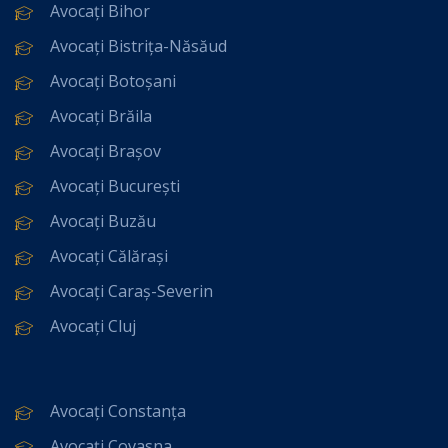
Avocați Bihor
Avocați Bistrița-Năsăud
Avocați Botoșani
Avocați Brăila
Avocați Brașov
Avocați București
Avocați Buzău
Avocați Călărași
Avocați Caraș-Severin
Avocați Cluj
Avocați Constanța
Avocați Covasna