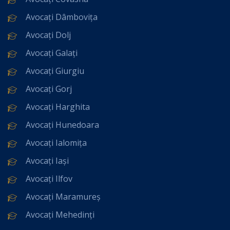
Avocați Dâmbovița
Avocați Dolj
Avocați Galați
Avocați Giurgiu
Avocați Gorj
Avocați Harghita
Avocați Hunedoara
Avocați Ialomița
Avocați Iași
Avocați Ilfov
Avocați Maramureș
Avocați Mehedinți