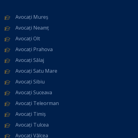
Avocați Mureș
Avocați Neamț
Avocați Olt
Avocați Prahova
Avocați Sălaj
Avocați Satu Mare
Avocați Sibiu
Avocați Suceava
Avocați Teleorman
Avocați Timiș
Avocați Tulcea
Avocați Vâlcea