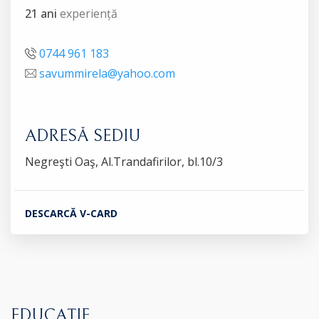
21 ani
experiență
0744 961 183
savummirela@yahoo.com
ADRESĂ SEDIU
Negreşti Oaş, Al.Trandafirilor, bl.10/3
DESCARCĂ V-CARD
EDUCAȚIE