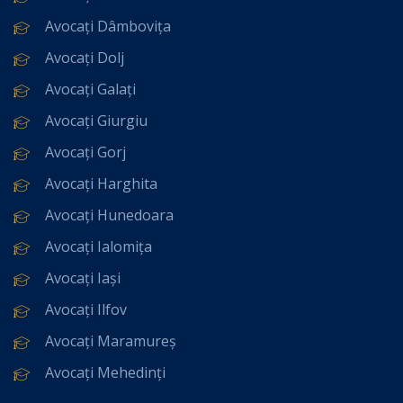
Avocați Dâmbovița
Avocați Dolj
Avocați Galați
Avocați Giurgiu
Avocați Gorj
Avocați Harghita
Avocați Hunedoara
Avocați Ialomița
Avocați Iași
Avocați Ilfov
Avocați Maramureș
Avocați Mehedinți