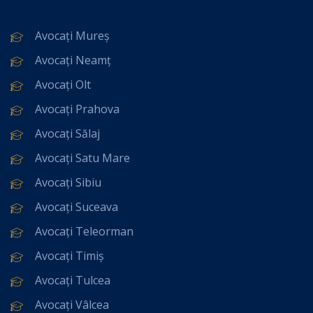
Avocați Mureș
Avocați Neamț
Avocați Olt
Avocați Prahova
Avocați Sălaj
Avocați Satu Mare
Avocați Sibiu
Avocați Suceava
Avocați Teleorman
Avocați Timiș
Avocați Tulcea
Avocați Vâlcea