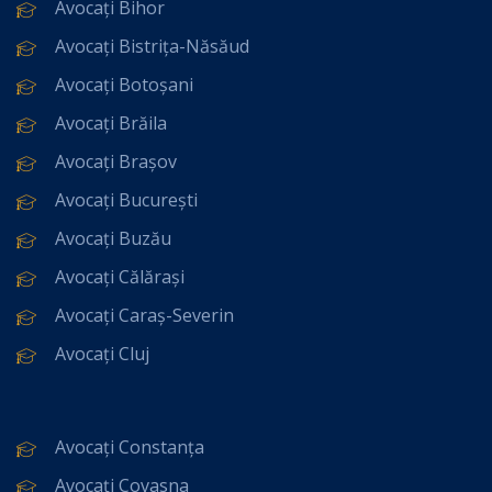
Avocați Bihor
Avocați Bistrița-Năsăud
Avocați Botoșani
Avocați Brăila
Avocați Brașov
Avocați București
Avocați Buzău
Avocați Călărași
Avocați Caraș-Severin
Avocați Cluj
Avocați Constanța
Avocați Covasna