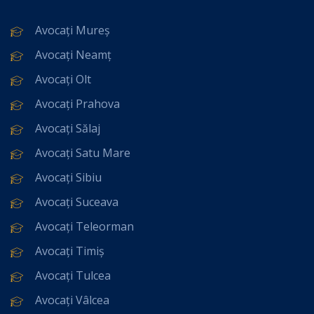
Avocați Mureș
Avocați Neamț
Avocați Olt
Avocați Prahova
Avocați Sălaj
Avocați Satu Mare
Avocați Sibiu
Avocați Suceava
Avocați Teleorman
Avocați Timiș
Avocați Tulcea
Avocați Vâlcea