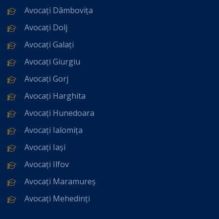
Avocați Dâmbovița
Avocați Dolj
Avocați Galați
Avocați Giurgiu
Avocați Gorj
Avocați Harghita
Avocați Hunedoara
Avocați Ialomița
Avocați Iași
Avocați Ilfov
Avocați Maramureș
Avocați Mehedinți