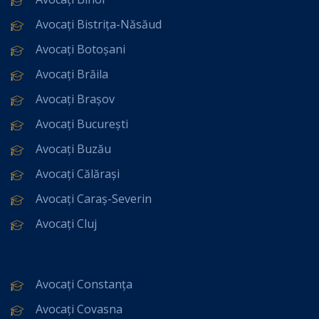
Avocați Bistrița-Năsăud
Avocați Botoșani
Avocați Brăila
Avocați Brașov
Avocați București
Avocați Buzău
Avocați Călărași
Avocați Caraș-Severin
Avocați Cluj
Avocați Constanța
Avocați Covasna