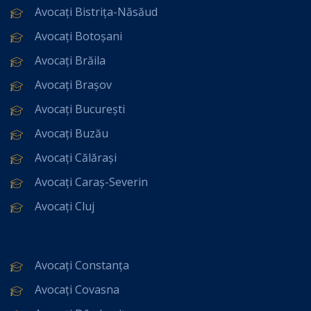
Avocați Bistrița-Năsăud
Avocați Botoșani
Avocați Brăila
Avocați Brașov
Avocați București
Avocați Buzău
Avocați Călărași
Avocați Caraș-Severin
Avocați Cluj
Avocați Constanța
Avocați Covasna