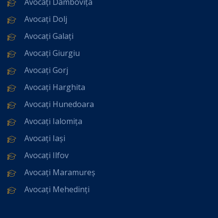
Avocați Dâmbovița
Avocați Dolj
Avocați Galați
Avocați Giurgiu
Avocați Gorj
Avocați Harghita
Avocați Hunedoara
Avocați Ialomița
Avocați Iași
Avocați Ilfov
Avocați Maramureș
Avocați Mehedinți