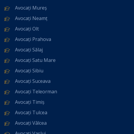
Avocați Mureș
Avocați Neamț
Avocați Olt
Avocați Prahova
Avocați Sălaj
Avocați Satu Mare
Avocați Sibiu
Avocați Suceava
Avocați Teleorman
Avocați Timiș
Avocați Tulcea
Avocați Vâlcea
Avocați Vaslui