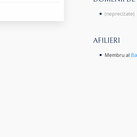
(neprecizate)
AFILIERI
Membru al
Ba