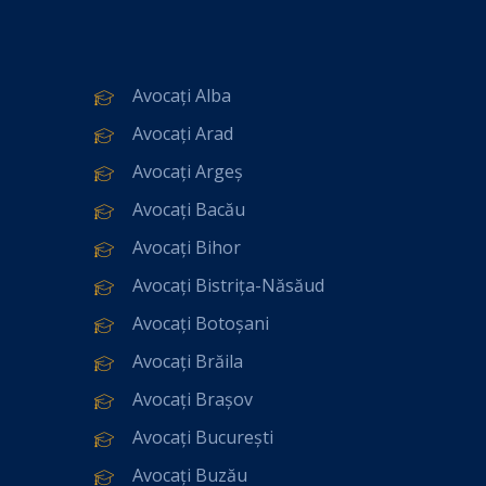
Avocați Alba
Avocați Arad
Avocați Argeș
Avocați Bacău
Avocați Bihor
Avocați Bistrița-Năsăud
Avocați Botoșani
Avocați Brăila
Avocați Brașov
Avocați București
Avocați Buzău