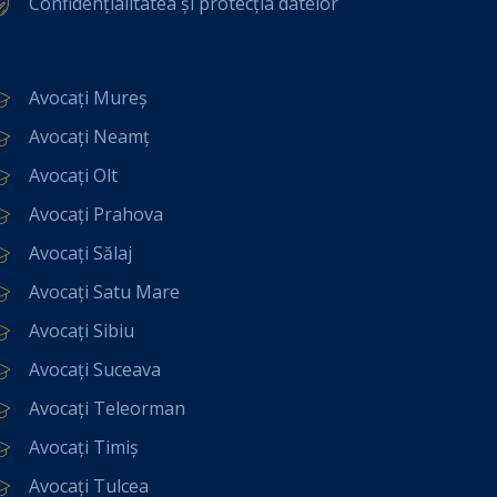
Confidențialitatea și protecția datelor
Avocați Mureș
Avocați Neamț
Avocați Olt
Avocați Prahova
Avocați Sălaj
Avocați Satu Mare
Avocați Sibiu
Avocați Suceava
Avocați Teleorman
Avocați Timiș
Avocați Tulcea