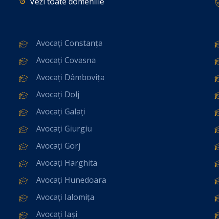
Vezi toate domeniile
Avocați Constanța
Avocați Covasna
Avocați Dâmbovița
Avocați Dolj
Avocați Galați
Avocați Giurgiu
Avocați Gorj
Avocați Harghita
Avocați Hunedoara
Avocați Ialomița
Avocați Iași