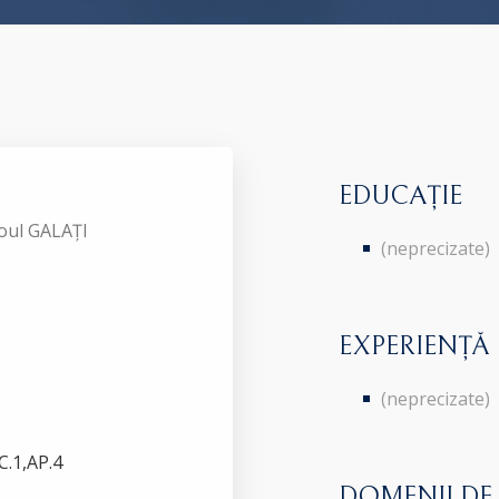
EDUCAȚIE
roul GALAȚI
(neprecizate)
EXPERIENȚĂ
(neprecizate)
C.1,AP.4
DOMENII DE