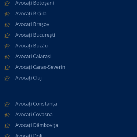
Avocați Botoșani
Avocați Brăila
Avocați Brașov
Avocați București
Avocați Buzău
Avocați Călărași
Avocați Caraș-Severin
Avocați Cluj
Avocați Constanța
Avocați Covasna
Avocați Dâmbovița
Avocați Dolj