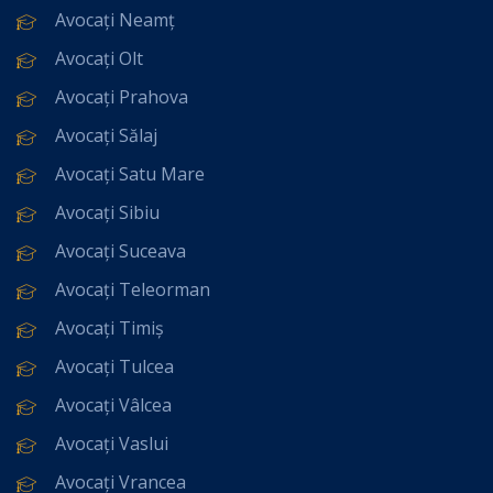
Avocați Neamț
Avocați Olt
Avocați Prahova
Avocați Sălaj
Avocați Satu Mare
Avocați Sibiu
Avocați Suceava
Avocați Teleorman
Avocați Timiș
Avocați Tulcea
Avocați Vâlcea
Avocați Vaslui
Avocați Vrancea