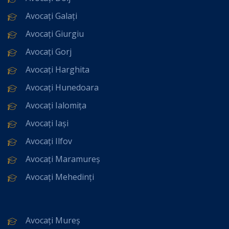
Avocați Galați
Avocați Giurgiu
Avocați Gorj
Avocați Harghita
Avocați Hunedoara
Avocați Ialomița
Avocați Iași
Avocați Ilfov
Avocați Maramureș
Avocați Mehedinți
Avocați Mureș