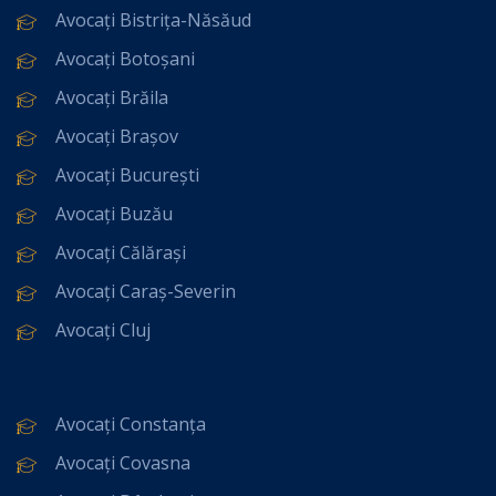
Avocați Bistrița-Năsăud
Avocați Botoșani
Avocați Brăila
Avocați Brașov
Avocați București
Avocați Buzău
Avocați Călărași
Avocați Caraș-Severin
Avocați Cluj
Avocați Constanța
Avocați Covasna