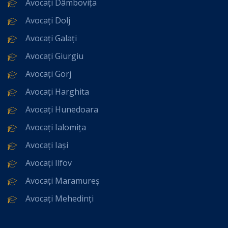
Avocați Dâmbovița
Avocați Dolj
Avocați Galați
Avocați Giurgiu
Avocați Gorj
Avocați Harghita
Avocați Hunedoara
Avocați Ialomița
Avocați Iași
Avocați Ilfov
Avocați Maramureș
Avocați Mehedinți