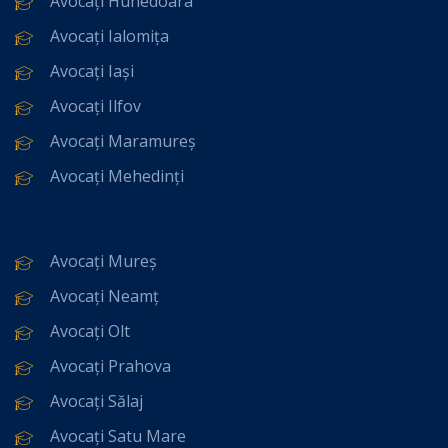
Avocați Hunedoara
Avocați Ialomița
Avocați Iași
Avocați Ilfov
Avocați Maramureș
Avocați Mehedinți
Avocați Mureș
Avocați Neamț
Avocați Olt
Avocați Prahova
Avocați Sălaj
Avocați Satu Mare