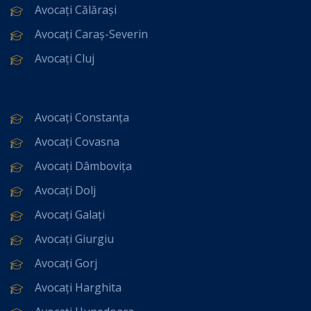
Avocați Călărași
Avocați Caraș-Severin
Avocați Cluj
Avocați Constanța
Avocați Covasna
Avocați Dâmbovița
Avocați Dolj
Avocați Galați
Avocați Giurgiu
Avocați Gorj
Avocați Harghita