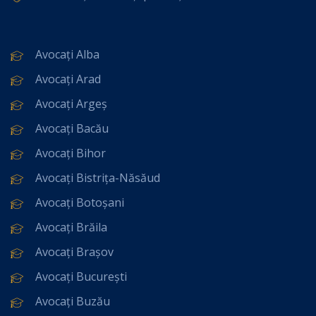
Avocați Alba
Avocați Arad
Avocați Argeș
Avocați Bacău
Avocați Bihor
Avocați Bistrița-Năsăud
Avocați Botoșani
Avocați Brăila
Avocați Brașov
Avocați București
Avocați Buzău