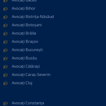
Avocați Bihor
Avocați Bistrița-Năsăud
Avocați Botoșani
Avocați Brăila
Avocați Brașov
Avocați București
Avocați Buzău
Avocați Călărași
Avocați Caraș-Severin
Avocați Cluj
Avocați Constanța