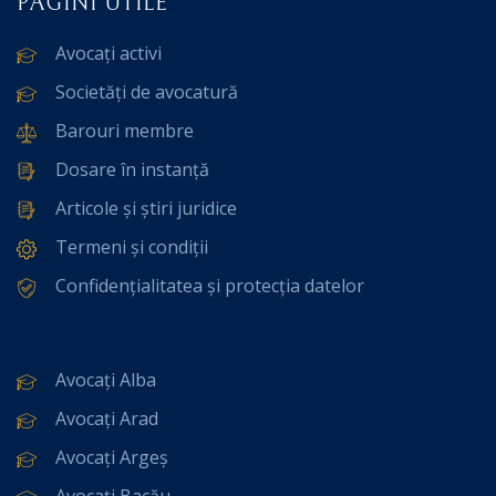
PAGINI UTILE
Avocați activi
Societăți de avocatură
Barouri membre
Dosare în instanță
Articole și știri juridice
Termeni și condiții
Confidențialitatea și protecția datelor
Avocați Alba
Avocați Arad
Avocați Argeș
Avocați Bacău