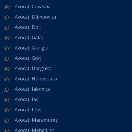
Avocați Covasna
Avocați Dâmbovița
Avocați Dolj
Avocați Galați
Avocați Giurgiu
Avocați Gorj
Avocați Harghita
Avocați Hunedoara
Avocați Ialomița
Avocați Iași
Avocați Ilfov
Avocați Maramureș
Avocați Mehedinți