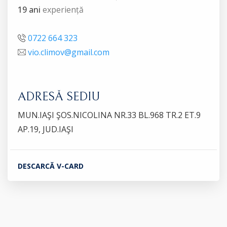
19 ani
experiență
0722 664 323
vio.climov@gmail.com
ADRESĂ SEDIU
MUN.IAŞI ŞOS.NICOLINA NR.33 BL.968 TR.2 ET.9
AP.19, JUD.IAŞI
DESCARCĂ V-CARD