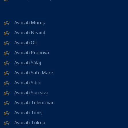
Avocați Mureș
Avocați Neamț
Avocați Olt
Avocați Prahova
Avocați Sălaj
Avocați Satu Mare
Avocați Sibiu
Avocați Suceava
Avocați Teleorman
Avocați Timiș
Avocați Tulcea