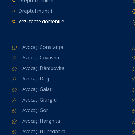
Dreptul familiei
Dreptul muncii
Vezi toate domeniile
Avocați Constanța
Avocați Covasna
Avocați Dâmbovița
Avocați Dolj
Avocați Galați
Avocați Giurgiu
Avocați Gorj
Avocați Harghita
Avocați Hunedoara