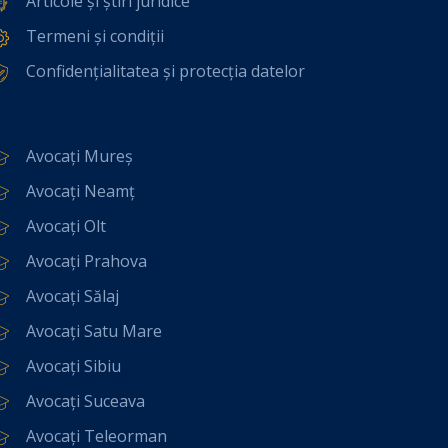
Articole și știri juridice
Termeni și condiții
Confidențialitatea și protecția datelor
Avocați Mureș
Avocați Neamț
Avocați Olt
Avocați Prahova
Avocați Sălaj
Avocați Satu Mare
Avocați Sibiu
Avocați Suceava
Avocați Teleorman