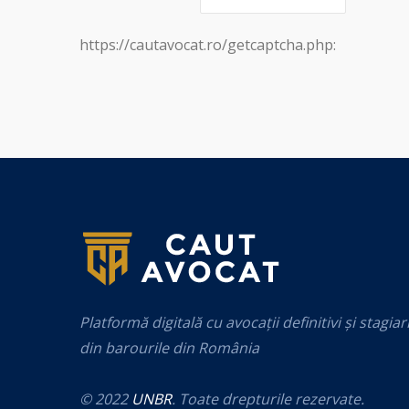
https://cautavocat.ro/getcaptcha.php:
Platformă digitală cu avocații definitivi și stagiar
din barourile din România
© 2022
UNBR
. Toate drepturile rezervate.