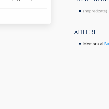
(neprecizate)
AFILIERI
Membru al
Ba