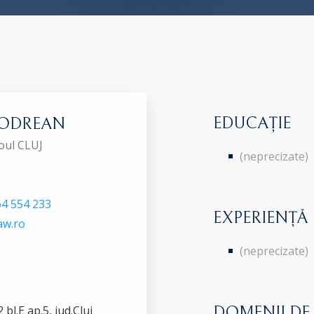
EDUCAȚIE
 CODREAN
roul CLUJ
(neprecizate)
4 554 233
EXPERIENȚĂ
aw.ro
(neprecizate)
bl.E ap.5, jud.Cluj
DOMENII DE