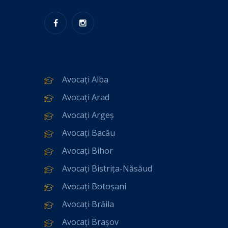
Avocați Alba
Avocați Arad
Avocați Argeș
Avocați Bacău
Avocați Bihor
Avocați Bistrița-Năsăud
Avocați Botoșani
Avocați Brăila
Avocați Brașov