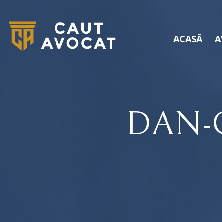
ACASĂ
A
DAN-