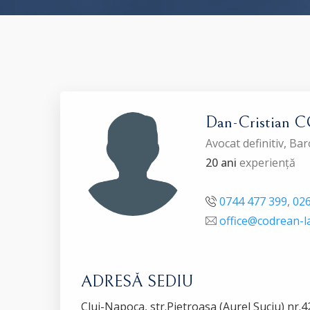
Dan-Cristian
Avocat definitiv, Ba
20 ani
experiență
0744 477 399
,
026
office@codrean-l
ADRESĂ SEDIU
Cluj-Napoca, str.Pietroasa (Aurel Suciu) nr.42 