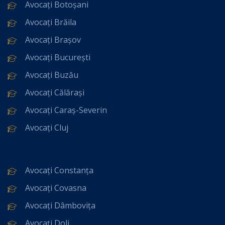
Avocați Botoșani
Avocați Brăila
Avocați Brașov
Avocați București
Avocați Buzău
Avocați Călărași
Avocați Caraș-Severin
Avocați Cluj
Avocați Constanța
Avocați Covasna
Avocați Dâmbovița
Avocați Dolj