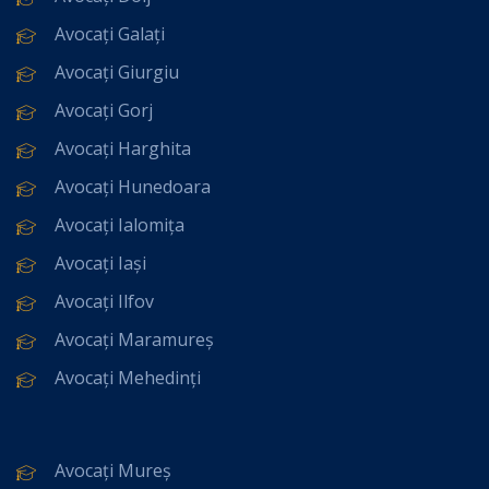
Avocați Galați
Avocați Giurgiu
Avocați Gorj
Avocați Harghita
Avocați Hunedoara
Avocați Ialomița
Avocați Iași
Avocați Ilfov
Avocați Maramureș
Avocați Mehedinți
Avocați Mureș