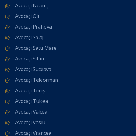
Avocați Neamț
Avocați Olt
Avocați Prahova
Avocați Sălaj
Avocați Satu Mare
Avocați Sibiu
Avocați Suceava
Avocați Teleorman
Avocați Timiș
Avocați Tulcea
Avocați Vâlcea
Avocați Vaslui
Avocați Vrancea