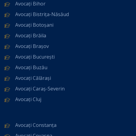
Avocați Bihor
Avocați Bistrița-Năsăud
Avocați Botoșani
Avocați Brăila
Avocați Brașov
Avocați București
Avocați Buzău
Avocați Călărași
Avocați Caraș-Severin
Avocați Cluj
Avocați Constanța
Avocați Covasna