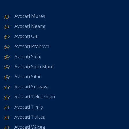
Avocați Mureș
Avocați Neamț
Avocați Olt
Avocați Prahova
Avocați Sălaj
Avocați Satu Mare
Avocați Sibiu
Avocați Suceava
Avocați Teleorman
Avocați Timiș
Avocați Tulcea
Avocați Vâlcea