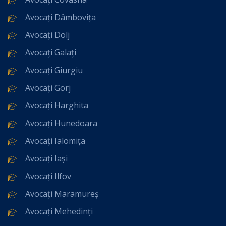
Avocați Dâmbovița
Avocați Dolj
Avocați Galați
Avocați Giurgiu
Avocați Gorj
Avocați Harghita
Avocați Hunedoara
Avocați Ialomița
Avocați Iași
Avocați Ilfov
Avocați Maramureș
Avocați Mehedinți