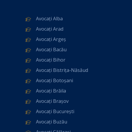
Avocați Alba
Avocați Arad
Avocați Argeș
Avocați Bacău
Avocați Bihor
Avocați Bistrița-Năsăud
Avocați Botoșani
Avocați Brăila
Avocați Brașov
Avocați București
Avocați Buzău