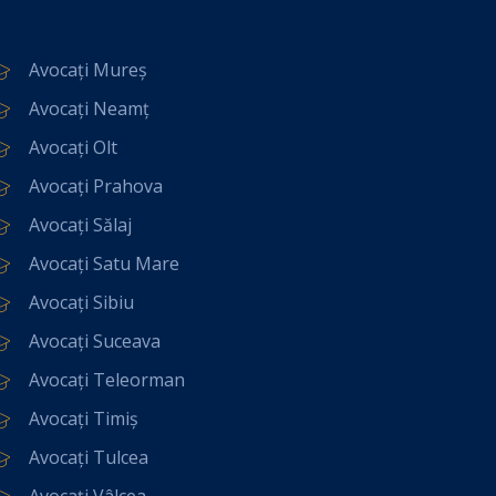
Avocați Mureș
Avocați Neamț
Avocați Olt
Avocați Prahova
Avocați Sălaj
Avocați Satu Mare
Avocați Sibiu
Avocați Suceava
Avocați Teleorman
Avocați Timiș
Avocați Tulcea