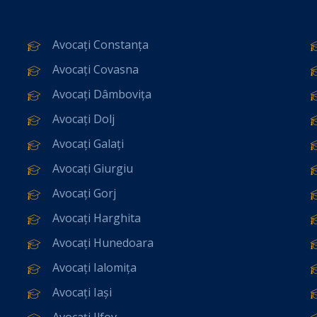
Avocați Constanța
Avocați Covasna
Avocați Dâmbovița
Avocați Dolj
Avocați Galați
Avocați Giurgiu
Avocați Gorj
Avocați Harghita
Avocați Hunedoara
Avocați Ialomița
Avocați Iași