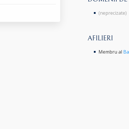
(neprecizate)
AFILIERI
Membru al
Ba