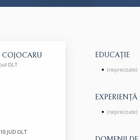
EDUCAȚIE
nia COJOCARU
roul OLT
(neprecizate)
EXPERIENȚĂ
(neprecizate)
P.10 JUD OLT
DOMENII DE