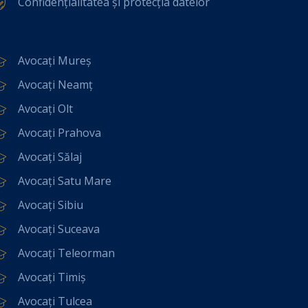
Confidențialitatea și protecția datelor
Avocați Mureș
Avocați Neamț
Avocați Olt
Avocați Prahova
Avocați Sălaj
Avocați Satu Mare
Avocați Sibiu
Avocați Suceava
Avocați Teleorman
Avocați Timiș
Avocați Tulcea