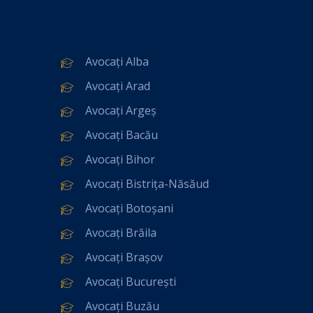
Avocați Alba
Avocați Arad
Avocați Argeș
Avocați Bacău
Avocați Bihor
Avocați Bistrița-Năsăud
Avocați Botoșani
Avocați Brăila
Avocați Brașov
Avocați București
Avocați Buzău