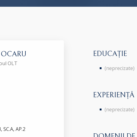
EDUCAȚIE
COJOCARU
roul OLT
(neprecizate)
EXPERIENȚĂ
(neprecizate)
 SC.A, AP.2
DOMENII DE