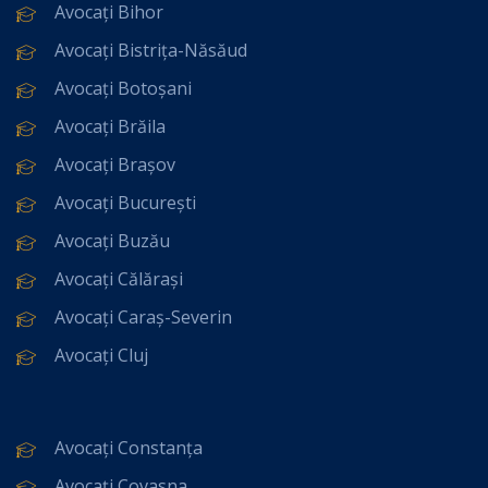
Avocați Bihor
Avocați Bistrița-Năsăud
Avocați Botoșani
Avocați Brăila
Avocați Brașov
Avocați București
Avocați Buzău
Avocați Călărași
Avocați Caraș-Severin
Avocați Cluj
Avocați Constanța
Avocați Covasna