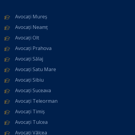
Avocați Mureș
Avocați Neamț
Avocați Olt
Avocați Prahova
Avocați Sălaj
Avocați Satu Mare
Avocați Sibiu
Avocați Suceava
Avocați Teleorman
Avocați Timiș
Avocați Tulcea
Avocați Vâlcea