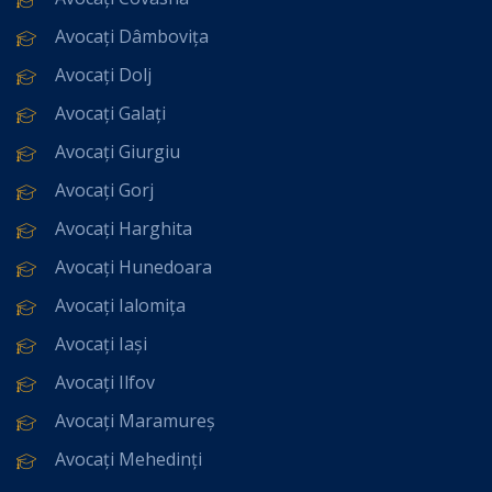
Avocați Dâmbovița
Avocați Dolj
Avocați Galați
Avocați Giurgiu
Avocați Gorj
Avocați Harghita
Avocați Hunedoara
Avocați Ialomița
Avocați Iași
Avocați Ilfov
Avocați Maramureș
Avocați Mehedinți