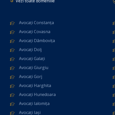
Vezi toate domeniile
Avocați Constanța
Avocați Covasna
Avocați Dâmbovița
Avocați Dolj
Avocați Galați
Avocați Giurgiu
Avocați Gorj
Avocați Harghita
Avocați Hunedoara
Avocați Ialomița
Avocați Iași