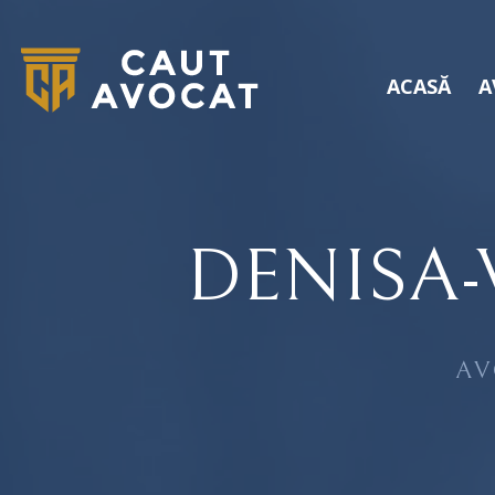
ACASĂ
A
DENISA
AV