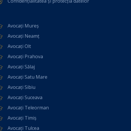
Confidențialitatea și protecția datelor
Avocați Mureș
Avocați Neamț
Avocați Olt
Avocați Prahova
Avocați Sălaj
Avocați Satu Mare
Avocați Sibiu
Avocați Suceava
Avocați Teleorman
Avocați Timiș
Avocați Tulcea