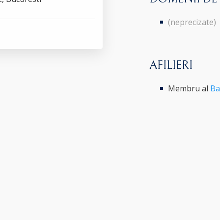
(neprecizate)
AFILIERI
Membru al
Ba