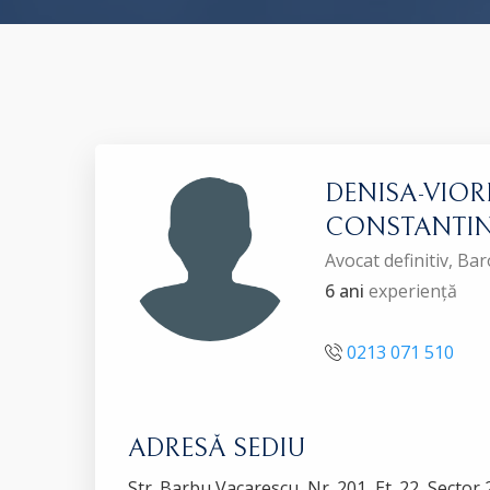
DENISA-VIOR
CONSTANTI
Avocat definitiv, B
6 ani
experiență
0213 071 510
ADRESĂ SEDIU
Str. Barbu Vacarescu, Nr. 201, Et. 22, Sector 