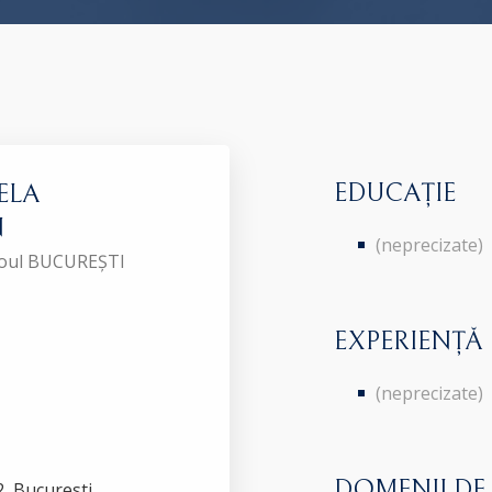
EDUCAȚIE
ELA
N
(neprecizate)
aroul BUCUREȘTI
EXPERIENȚĂ
(neprecizate)
DOMENII DE
2, Bucuresti