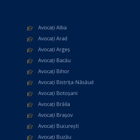
Avocați Alba
Avocați Arad
Avocați Argeș
Avocați Bacău
Avocați Bihor
Avocați Bistrița-Năsăud
Avocați Botoșani
Avocați Brăila
Avocați Brașov
Avocați București
Avocați Buzău