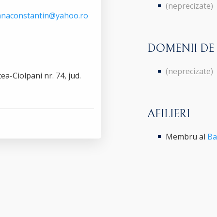
(neprecizate)
anaconstantin@yahoo.ro
DOMENII DE
(neprecizate)
tea-Ciolpani nr. 74, jud.
AFILIERI
Membru al
Ba