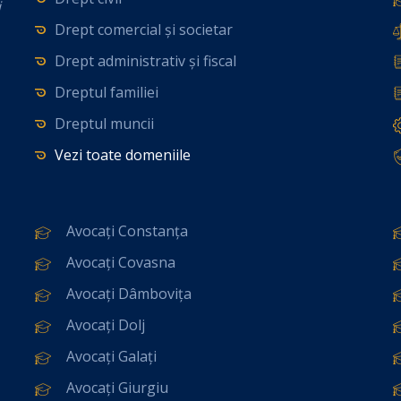
i
Drept comercial și societar
Drept administrativ și fiscal
Dreptul familiei
Dreptul muncii
Vezi toate domeniile
Avocați Constanța
Avocați Covasna
Avocați Dâmbovița
Avocați Dolj
Avocați Galați
Avocați Giurgiu