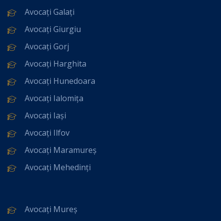
Avocați Galați
Avocați Giurgiu
Avocați Gorj
Avocați Harghita
Avocați Hunedoara
Avocați Ialomița
Avocați Iași
Avocați Ilfov
Avocați Maramureș
Avocați Mehedinți
Avocați Mureș