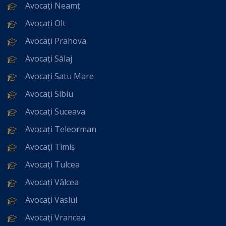
Avocați Neamț
Avocați Olt
Avocați Prahova
Avocați Sălaj
Avocați Satu Mare
Avocați Sibiu
Avocați Suceava
Avocați Teleorman
Avocați Timiș
Avocați Tulcea
Avocați Vâlcea
Avocați Vaslui
Avocați Vrancea