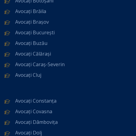
Avocați Botoșani
Avocați Brăila
Avocați Brașov
Avocați București
Avocați Buzău
Avocați Călărași
Avocați Caraș-Severin
Avocați Cluj
Avocați Constanța
Avocați Covasna
Avocați Dâmbovița
Avocați Dolj