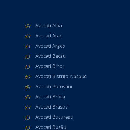
Avocați Alba
Avocați Arad
Avocați Argeș
Avocați Bacău
Avocați Bihor
Avocați Bistrița-Năsăud
Avocați Botoșani
Avocați Brăila
Avocați Brașov
Avocați București
Avocați Buzău