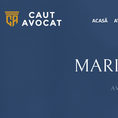
ACASĂ
A
MAR
A