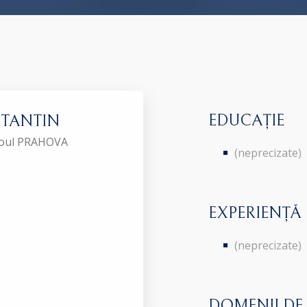
EDUCAȚIE
STANTIN
aroul PRAHOVA
(neprecizate)
EXPERIENȚĂ
(neprecizate)
DOMENII DE