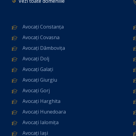
Vezi toate domeniile
Avocați Constanța
Avocați Covasna
Avocați Dâmbovița
Avocați Dolj
Avocați Galați
Avocați Giurgiu
Avocați Gorj
Avocați Harghita
Avocați Hunedoara
Avocați Ialomița
Avocați Iași