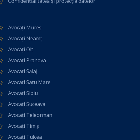
Confidențialitatea și protecția datelor
Avocați Mureș
Avocați Neamț
Avocați Olt
Avocați Prahova
Avocați Sălaj
Avocați Satu Mare
Avocați Sibiu
Avocați Suceava
Avocați Teleorman
Avocați Timiș
Avocați Tulcea