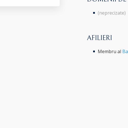
(neprecizate)
AFILIERI
Membru al
Ba