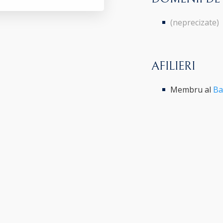
(neprecizate)
AFILIERI
Membru al
Ba