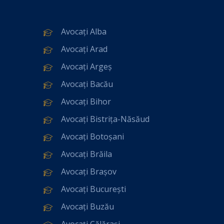
Avocați Alba
Avocați Arad
Avocați Argeș
Avocați Bacău
Avocați Bihor
Avocați Bistrița-Năsăud
Avocați Botoșani
Avocați Brăila
Avocați Brașov
Avocați București
Avocați Buzău