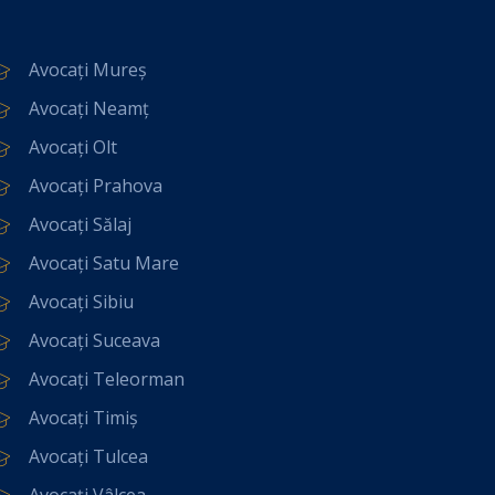
Avocați Mureș
Avocați Neamț
Avocați Olt
Avocați Prahova
Avocați Sălaj
Avocați Satu Mare
Avocați Sibiu
Avocați Suceava
Avocați Teleorman
Avocați Timiș
Avocați Tulcea