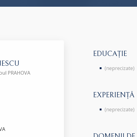
EDUCAȚIE
NESCU
(neprecizate)
aroul PRAHOVA
EXPERIENȚĂ
(neprecizate)
VA
DOMENII DE