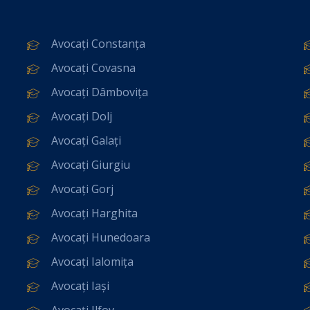
Avocați Constanța
Avocați Covasna
Avocați Dâmbovița
Avocați Dolj
Avocați Galați
Avocați Giurgiu
Avocați Gorj
Avocați Harghita
Avocați Hunedoara
Avocați Ialomița
Avocați Iași